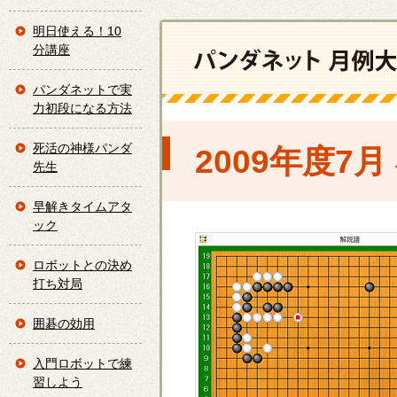
明日使える！10
分講座
パンダネットで実
力初段になる方法
死活の神様パンダ
2009年度7
先生
早解きタイムアタ
ック
ロボットとの決め
打ち対局
囲碁の効用
入門ロボットで練
習しよう