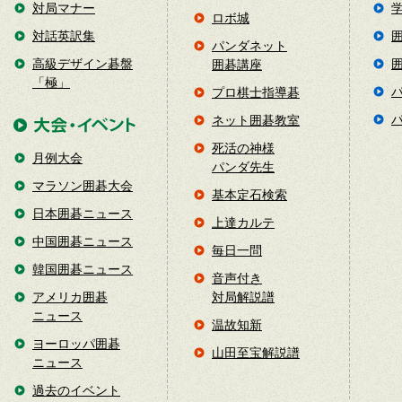
対局マナー
ロボ城
対話英訳集
パンダネット
高級デザイン碁盤
囲碁講座
「極」
プロ棋士指導碁
ネット囲碁教室
死活の神様
月例大会
パンダ先生
マラソン囲碁大会
基本定石検索
日本囲碁ニュース
上達カルテ
中国囲碁ニュース
毎日一問
韓国囲碁ニュース
音声付き
アメリカ囲碁
対局解説譜
ニュース
温故知新
ヨーロッパ囲碁
山田至宝解説譜
ニュース
過去のイベント