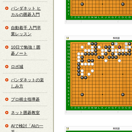
パンダネット ヒ
カルの囲碁入門
自動着手 入門卒
業レッスン
10日で勉強！囲
碁ノート
ロボ城
パンダネットの楽
しみ方
プロ棋士指導碁
ネット囲碁教室
AIで検討「AIの一