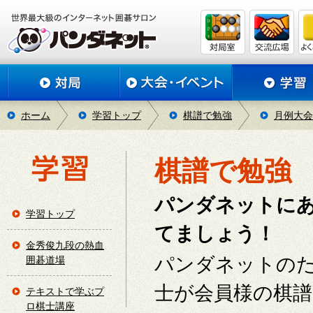
ホーム
学習トップ
棋譜で勉強
月例大会
棋譜で勉強
パンダネットに
学習トップ
てましょう！
金秀俊九段の熱血
パンダネットの
囲碁道場
士が会員様の棋
テキストで学ぶプ
ロ棋士講座