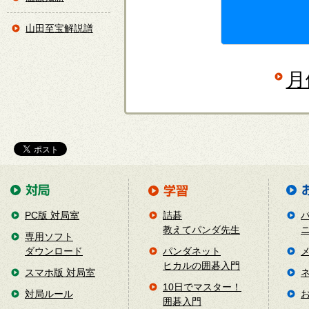
山田至宝解説譜
月
PC版 対局室
詰碁
教えてパンダ先生
専用ソフト
ダウンロード
パンダネット
ヒカルの囲碁入門
スマホ版 対局室
10日でマスター！
対局ルール
囲碁入門