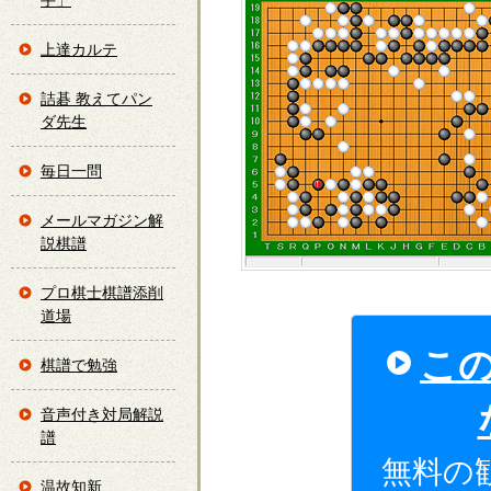
手」
上達カルテ
詰碁 教えてパン
ダ先生
毎日一問
メールマガジン解
説棋譜
プロ棋士棋譜添削
道場
こ
棋譜で勉強
音声付き対局解説
譜
無料の
温故知新