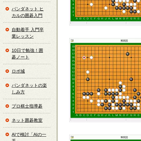
パンダネット ヒ
カルの囲碁入門
自動着手 入門卒
業レッスン
10日で勉強！囲
碁ノート
ロボ城
パンダネットの楽
しみ方
プロ棋士指導碁
ネット囲碁教室
AIで検討「AIの一