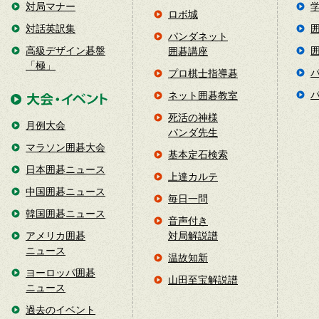
対局マナー
ロボ城
対話英訳集
パンダネット
高級デザイン碁盤
囲碁講座
「極」
プロ棋士指導碁
ネット囲碁教室
死活の神様
月例大会
パンダ先生
マラソン囲碁大会
基本定石検索
日本囲碁ニュース
上達カルテ
中国囲碁ニュース
毎日一問
韓国囲碁ニュース
音声付き
アメリカ囲碁
対局解説譜
ニュース
温故知新
ヨーロッパ囲碁
山田至宝解説譜
ニュース
過去のイベント