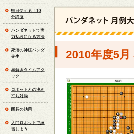
明日使える！10
分講座
パンダネットで実
力初段になる方法
死活の神様パンダ
2010年度5
先生
早解きタイムアタ
ック
ロボットとの決め
打ち対局
囲碁の効用
入門ロボットで練
習しよう