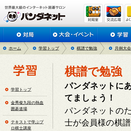
ホーム
学習トップ
棋譜で勉強
月例大会
棋譜で勉強
パンダネットに
学習トップ
てましょう！
金秀俊九段の熱血
パンダネットの
囲碁道場
士が会員様の棋
テキストで学ぶプ
ロ棋士講座