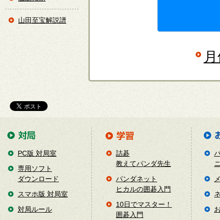
山田至宝解説譜
月
PC版 対局室
詰碁
教えてパンダ先生
専用ソフト
ダウンロード
パンダネット
ヒカルの囲碁入門
スマホ版 対局室
10日でマスター！
対局ルール
囲碁入門