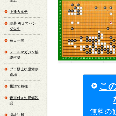
手」
上達カルテ
詰碁 教えてパン
ダ先生
毎日一問
メールマガジン解
説棋譜
プロ棋士棋譜添削
道場
こ
棋譜で勉強
音声付き対局解説
譜
無料の
温故知新