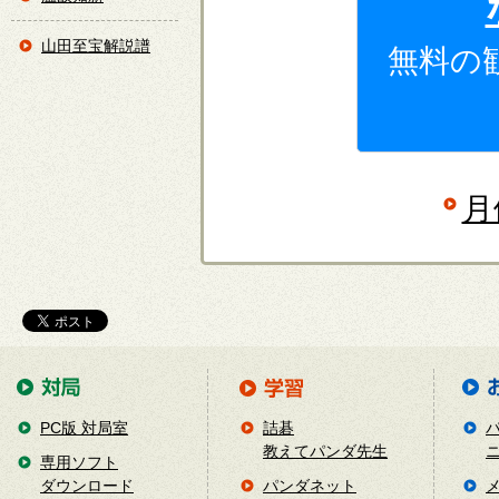
山田至宝解説譜
無料の
月
PC版 対局室
詰碁
教えてパンダ先生
専用ソフト
ダウンロード
パンダネット