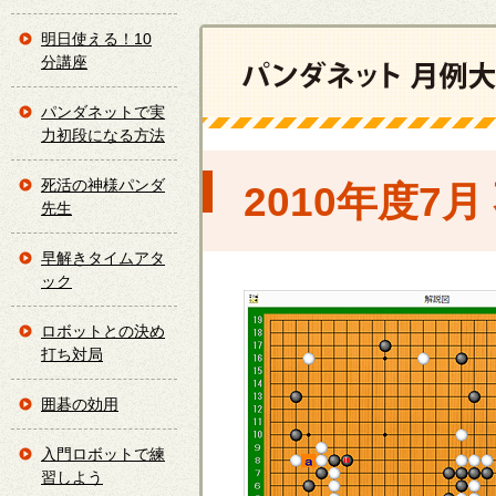
明日使える！10
分講座
パンダネットで実
力初段になる方法
死活の神様パンダ
2010年度7
先生
早解きタイムアタ
ック
ロボットとの決め
打ち対局
囲碁の効用
入門ロボットで練
習しよう