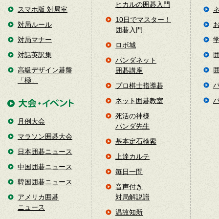
ヒカルの囲碁入門
スマホ版 対局室
10日でマスター！
対局ルール
囲碁入門
対局マナー
ロボ城
対話英訳集
パンダネット
高級デザイン碁盤
囲碁講座
「極」
プロ棋士指導碁
ネット囲碁教室
死活の神様
月例大会
パンダ先生
マラソン囲碁大会
基本定石検索
日本囲碁ニュース
上達カルテ
中国囲碁ニュース
毎日一問
韓国囲碁ニュース
音声付き
アメリカ囲碁
対局解説譜
ニュース
温故知新