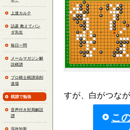
手」
上達カルテ
詰碁 教えてパン
ダ先生
毎日一問
メールマガジン解
説棋譜
プロ棋士棋譜添削
道場
すが、白がつな
棋譜で勉強
音声付き対局解説
こ
譜
温故知新