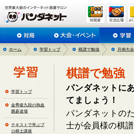
ホーム
学習トップ
棋譜で勉強
月例大会
棋譜で勉強
パンダネットに
学習トップ
てましょう！
金秀俊九段の熱血
パンダネットの
囲碁道場
士が会員様の棋
テキストで学ぶプ
ロ棋士講座