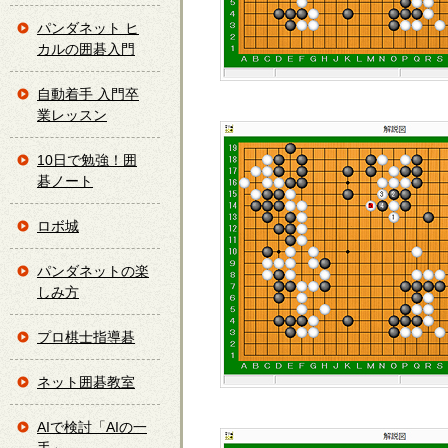
パンダネット ヒ
カルの囲碁入門
自動着手 入門卒
業レッスン
10日で勉強！囲
碁ノート
ロボ城
パンダネットの楽
しみ方
プロ棋士指導碁
ネット囲碁教室
AIで検討「AIの一