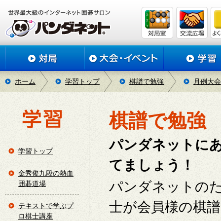
ホーム
学習トップ
棋譜で勉強
月例大会
棋譜で勉強
パンダネットに
学習トップ
てましょう！
金秀俊九段の熱血
パンダネットの
囲碁道場
士が会員様の棋
テキストで学ぶプ
ロ棋士講座