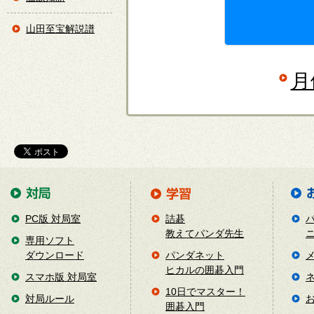
山田至宝解説譜
月
PC版 対局室
詰碁
教えてパンダ先生
専用ソフト
ダウンロード
パンダネット
ヒカルの囲碁入門
スマホ版 対局室
10日でマスター！
対局ルール
囲碁入門