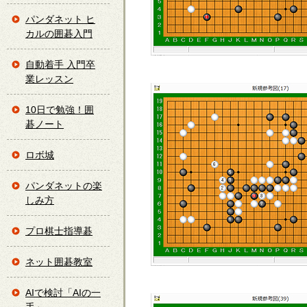
パンダネット ヒ
カルの囲碁入門
自動着手 入門卒
業レッスン
10日で勉強！囲
碁ノート
ロボ城
パンダネットの楽
しみ方
プロ棋士指導碁
ネット囲碁教室
AIで検討「AIの一