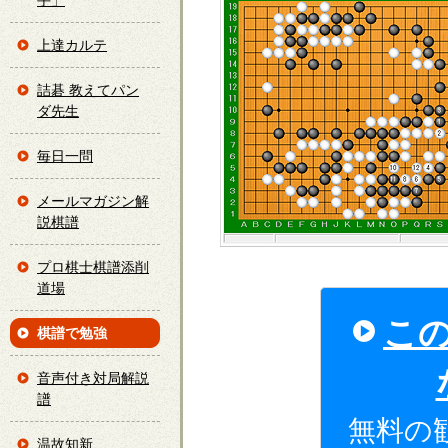
手」
上達カルテ
詰碁 教えてパン
ダ先生
毎日一問
メールマガジン解
説棋譜
プロ棋士棋譜添削
道場
こ
棋譜で勉強
音声付き対局解説
譜
無料の
温故知新