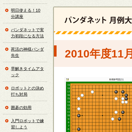
明日使える！10
分講座
パンダネットで実
力初段になる方法
死活の神様パンダ
2010年度1
先生
早解きタイムアタ
ック
ロボットとの決め
打ち対局
囲碁の効用
入門ロボットで練
習しよう