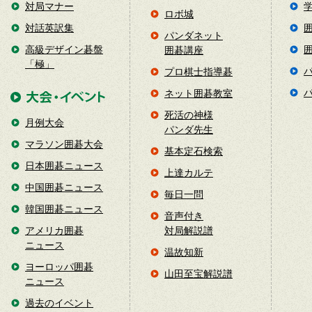
対局マナー
ロボ城
対話英訳集
パンダネット
高級デザイン碁盤
囲碁講座
「極」
プロ棋士指導碁
ネット囲碁教室
死活の神様
月例大会
パンダ先生
マラソン囲碁大会
基本定石検索
日本囲碁ニュース
上達カルテ
中国囲碁ニュース
毎日一問
韓国囲碁ニュース
音声付き
アメリカ囲碁
対局解説譜
ニュース
温故知新
ヨーロッパ囲碁
山田至宝解説譜
ニュース
過去のイベント