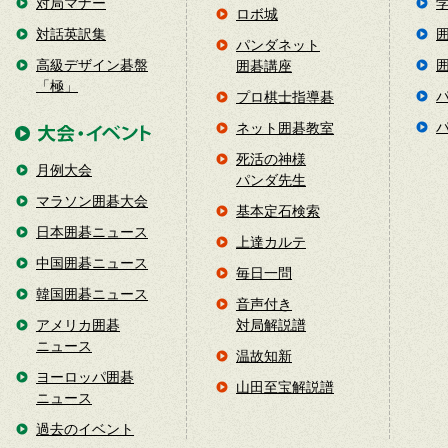
対局マナー
ロボ城
対話英訳集
パンダネット
高級デザイン碁盤
囲碁講座
「極」
プロ棋士指導碁
ネット囲碁教室
死活の神様
月例大会
パンダ先生
マラソン囲碁大会
基本定石検索
日本囲碁ニュース
上達カルテ
中国囲碁ニュース
毎日一問
韓国囲碁ニュース
音声付き
アメリカ囲碁
対局解説譜
ニュース
温故知新
ヨーロッパ囲碁
山田至宝解説譜
ニュース
過去のイベント