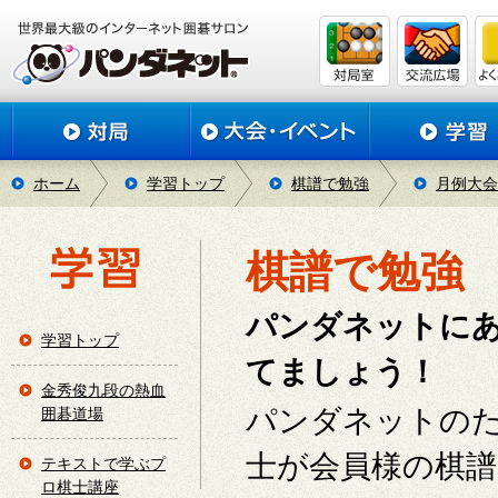
ホーム
学習トップ
棋譜で勉強
月例大会
棋譜で勉強
パンダネットに
学習トップ
てましょう！
金秀俊九段の熱血
パンダネットの
囲碁道場
士が会員様の棋
テキストで学ぶプ
ロ棋士講座