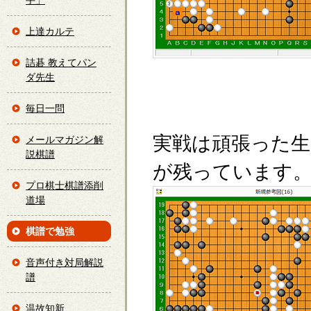
手」
上達カルテ
詰碁 教えてパン
ダ先生
毎日一問
実戦は頑張った生
メールマガジン解
説棋譜
が残っています
プロ棋士棋譜添削
道場
棋譜で勉強
音声付き対局解説
譜
温故知新