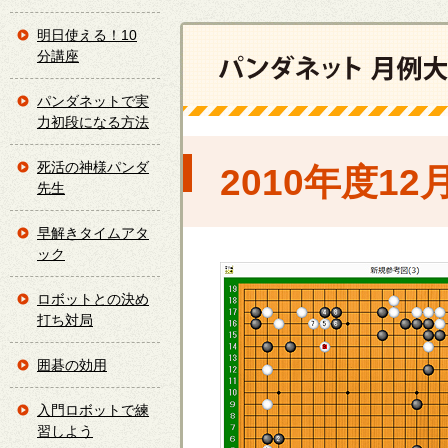
明日使える！10
分講座
パンダネットで実
力初段になる方法
死活の神様パンダ
2010年度1
先生
早解きタイムアタ
ック
ロボットとの決め
打ち対局
囲碁の効用
入門ロボットで練
習しよう