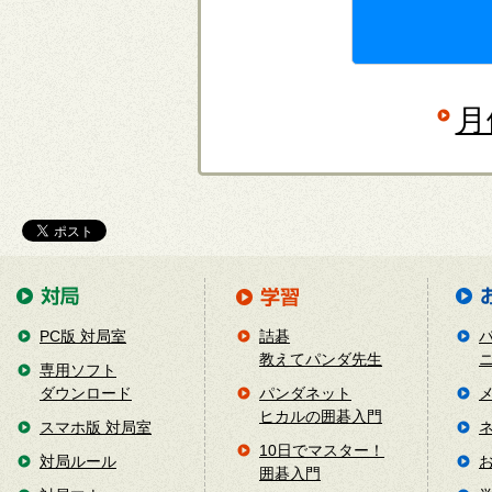
月
PC版 対局室
詰碁
教えてパンダ先生
専用ソフト
ダウンロード
パンダネット
ヒカルの囲碁入門
スマホ版 対局室
10日でマスター！
対局ルール
囲碁入門