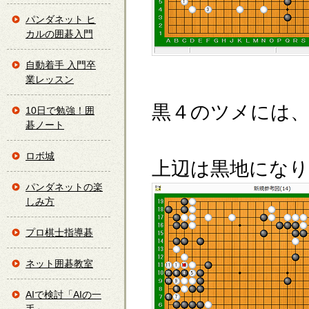
パンダネット ヒ
カルの囲碁入門
自動着手 入門卒
業レッスン
黒４のツメには
10日で勉強！囲
碁ノート
ロボ城
上辺は黒地にな
パンダネットの楽
しみ方
プロ棋士指導碁
ネット囲碁教室
AIで検討「AIの一