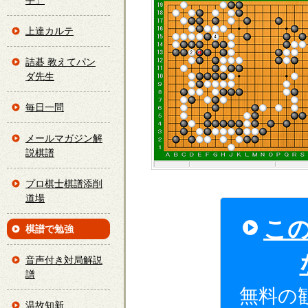
手」
上達カルテ
詰碁 教えてパン
ダ先生
毎日一問
メールマガジン解
説棋譜
プロ棋士棋譜添削
道場
こ
棋譜で勉強
音声付き対局解説
譜
無料の
温故知新