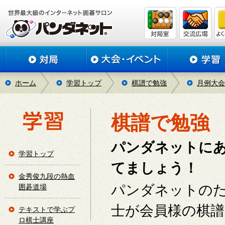
ホーム
学習トップ
棋譜で勉強
月例大会
棋譜で勉強
パンダネットに
学習トップ
てましょう！
金秀俊九段の熱血
パンダネットの
囲碁道場
士が会員様の棋
テキストで学ぶプ
ロ棋士講座