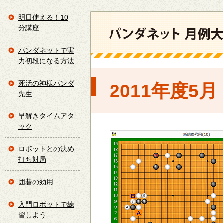
明日使える！10
分講座
パンダネットで実
力初段になる方法
死活の神様パンダ
2011年度
先生
早解きタイムアタ
ック
ロボットとの決め
打ち対局
囲碁の効用
入門ロボットで練
習しよう