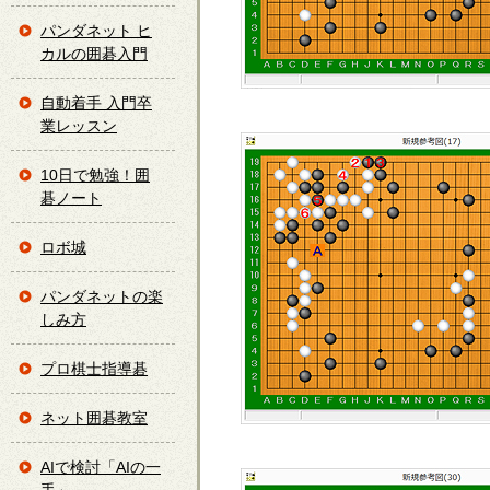
パンダネット ヒ
カルの囲碁入門
自動着手 入門卒
業レッスン
10日で勉強！囲
碁ノート
ロボ城
パンダネットの楽
しみ方
プロ棋士指導碁
ネット囲碁教室
AIで検討「AIの一