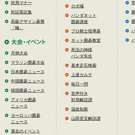
対局マナー
ロボ城
対話英訳集
パンダネット
高級デザイン碁盤
囲碁講座
「極」
プロ棋士指導碁
ネット囲碁教室
死活の神様
月例大会
パンダ先生
マラソン囲碁大会
基本定石検索
日本囲碁ニュース
上達カルテ
中国囲碁ニュース
毎日一問
韓国囲碁ニュース
音声付き
アメリカ囲碁
対局解説譜
ニュース
温故知新
ヨーロッパ囲碁
山田至宝解説譜
ニュース
過去のイベント