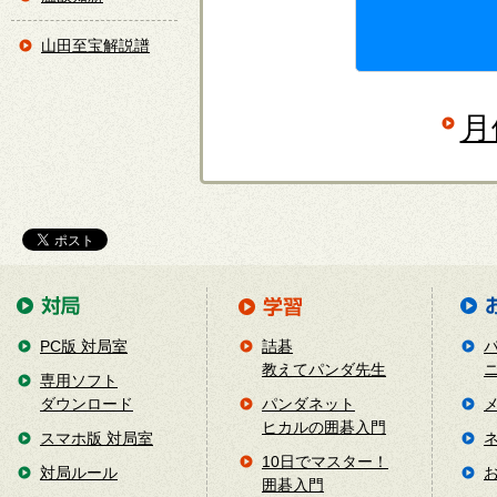
山田至宝解説譜
月
PC版 対局室
詰碁
教えてパンダ先生
専用ソフト
ダウンロード
パンダネット
ヒカルの囲碁入門
スマホ版 対局室
10日でマスター！
対局ルール
囲碁入門