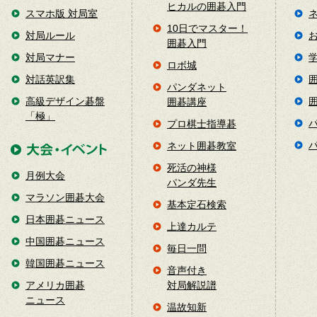
ヒカルの囲碁入門
スマホ版 対局室
10日でマスター！
対局ルール
囲碁入門
対局マナー
ロボ城
対話英訳集
パンダネット
高級デザイン碁盤
囲碁講座
「極」
プロ棋士指導碁
ネット囲碁教室
死活の神様
月例大会
パンダ先生
マラソン囲碁大会
基本定石検索
日本囲碁ニュース
上達カルテ
中国囲碁ニュース
毎日一問
韓国囲碁ニュース
音声付き
アメリカ囲碁
対局解説譜
ニュース
温故知新