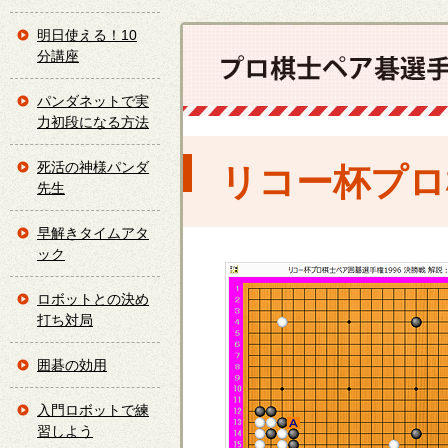
明日使える！10
分講座
パンダネットで実
力初段になる方法
死活の神様パンダ
リコー杯プロ
先生
早解きタイムアタ
ック
ロボットとの決め
打ち対局
囲碁の効用
入門ロボットで練
習しよう