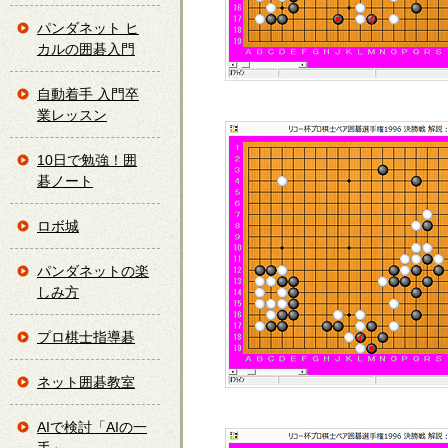
パンダネット ヒ
カルの囲碁入門
自動着手 入門卒
業レッスン
10日で勉強！囲
碁ノート
ロボ城
パンダネットの楽
しみ方
プロ棋士指導碁
ネット囲碁教室
AIで検討「AIの一