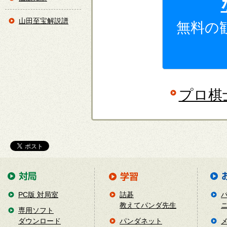
山田至宝解説譜
無料の
プロ棋
PC版 対局室
詰碁
教えてパンダ先生
専用ソフト
ダウンロード
パンダネット