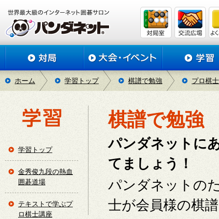
ホーム
学習トップ
棋譜で勉強
プロ棋士
棋譜で勉強
パンダネットに
学習トップ
てましょう！
金秀俊九段の熱血
パンダネットの
囲碁道場
士が会員様の棋
テキストで学ぶプ
ロ棋士講座