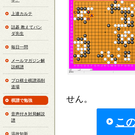
手」
上達カルテ
詰碁 教えてパン
ダ先生
毎日一問
メールマガジン解
説棋譜
プロ棋士棋譜添削
道場
せん。
棋譜で勉強
音声付き対局解説
こ
譜
温故知新