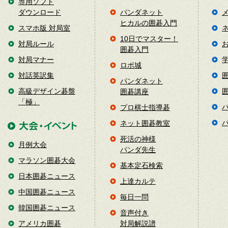
専用ソフト
ダウンロード
パンダネット
ヒカルの囲碁入門
スマホ版 対局室
10日でマスター！
対局ルール
囲碁入門
対局マナー
ロボ城
対話英訳集
パンダネット
高級デザイン碁盤
囲碁講座
「極」
プロ棋士指導碁
ネット囲碁教室
死活の神様
月例大会
パンダ先生
マラソン囲碁大会
基本定石検索
日本囲碁ニュース
上達カルテ
中国囲碁ニュース
毎日一問
韓国囲碁ニュース
音声付き
アメリカ囲碁
対局解説譜