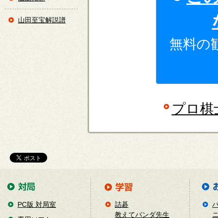
山田至宝解説譜
無料の
プロ棋
PC版 対局室
詰碁
教えてパンダ先生