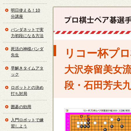
明日使える！10
分講座
パンダネットで実
力初段になる方法
死活の神様パンダ
リコー杯プロ棋
先生
大沢奈留美女流
早解きタイムアタ
ック
段・石田芳夫
ロボットとの決め
打ち対局
囲碁の効用
入門ロボットで練
習しよう