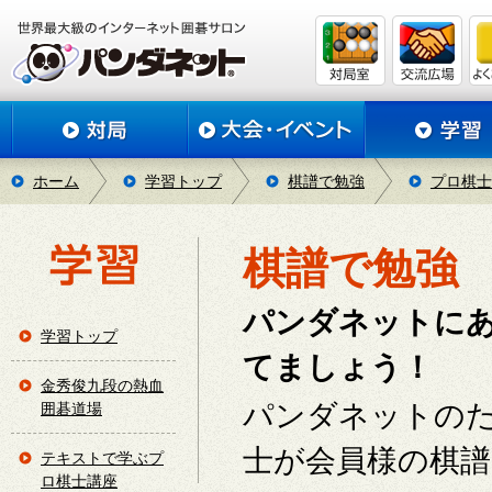
ホーム
学習トップ
棋譜で勉強
プロ棋士
棋譜で勉強
パンダネットに
学習トップ
てましょう！
金秀俊九段の熱血
パンダネットの
囲碁道場
士が会員様の棋
テキストで学ぶプ
ロ棋士講座