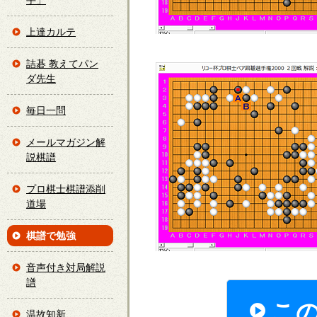
手」
上達カルテ
詰碁 教えてパン
ダ先生
毎日一問
メールマガジン解
説棋譜
プロ棋士棋譜添削
道場
棋譜で勉強
音声付き対局解説
譜
こ
温故知新