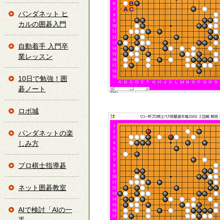
パンダネット ヒ
カルの囲碁入門
自動着手 入門卒
業レッスン
10日で勉強！囲
碁ノート
ロボ城
パンダネットの楽
しみ方
プロ棋士指導碁
ネット囲碁教室
AIで検討「AIの一