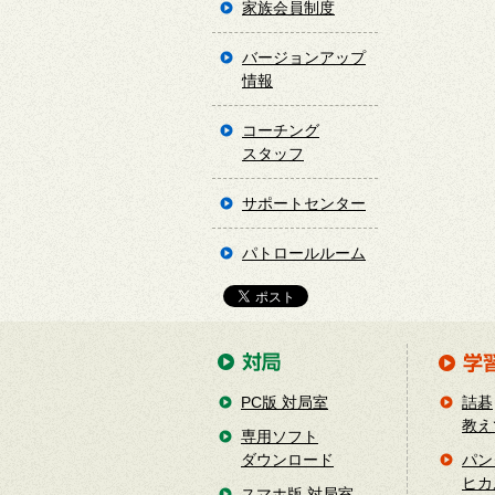
家族会員制度
バージョンアップ
情報
コーチング
スタッフ
サポートセンター
パトロールルーム
PC版 対局室
詰碁
教え
専用ソフト
ダウンロード
パン
ヒカ
スマホ版 対局室