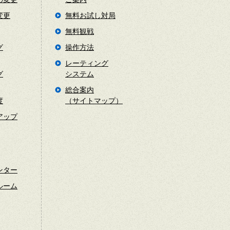
変更
無料お試し対局
無料観戦
グ
操作方法
レーティング
グ
システム
総合案内
度
（サイトマップ）
アップ
ンター
ルーム