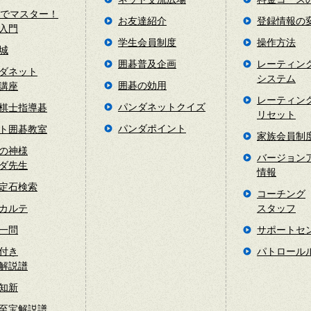
日でマスター！
お友達紹介
登録情報の
入門
学生会員制度
操作方法
城
囲碁普及企画
レーティン
ダネット
システム
囲碁の効用
講座
レーティン
パンダネットクイズ
棋士指導碁
リセット
パンダポイント
ト囲碁教室
家族会員制
の神様
バージョン
ダ先生
情報
定石検索
コーチング
カルテ
スタッフ
一問
サポートセ
付き
パトロール
解説譜
知新
至宝解説譜