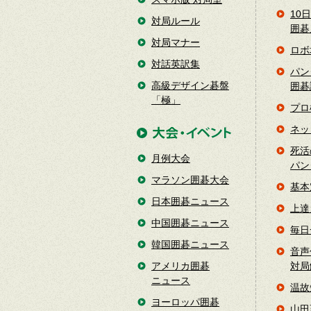
10
対局ルール
囲碁
対局マナー
ロボ
対話英訳集
パン
高級デザイン碁盤
囲碁
「極」
プロ
ネッ
死活
月例大会
パン
マラソン囲碁大会
基本
日本囲碁ニュース
上達
中国囲碁ニュース
毎日
韓国囲碁ニュース
音声
アメリカ囲碁
対局
ニュース
温故
ヨーロッパ囲碁
山田