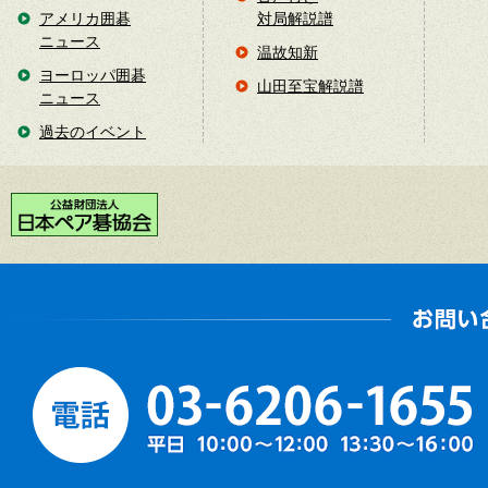
アメリカ囲碁
対局解説譜
ニュース
温故知新
ヨーロッパ囲碁
山田至宝解説譜
ニュース
過去のイベント