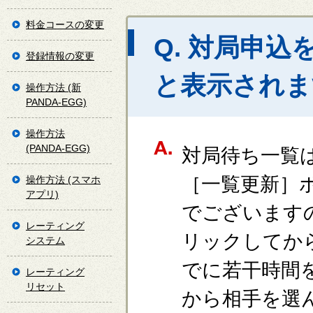
料金コースの変更
Q. 対局申
登録情報の変更
と表示されま
操作方法 (新
PANDA-EGG)
操作方法
(PANDA-EGG)
対局待ち一覧
［一覧更新］
操作方法 (スマホ
アプリ)
でございます
レーティング
リックしてか
システム
でに若干時間
レーティング
リセット
から相手を選