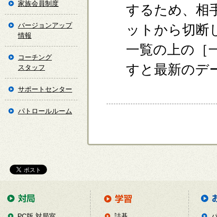
家族会員制度
するため、相
バージョンアップ
ットから切断
情報
一覧の上の［
コーチング
すと最新のデ
スタッフ
サポートセンター
パトロールルーム
PC版 対局室
詰碁