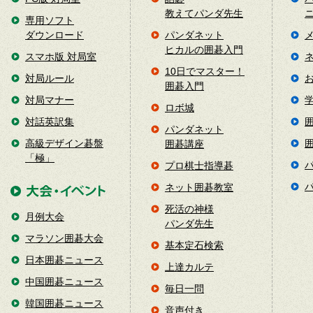
教えてパンダ先生
専用ソフト
ダウンロード
パンダネット
ヒカルの囲碁入門
スマホ版 対局室
10日でマスター！
対局ルール
囲碁入門
対局マナー
ロボ城
対話英訳集
パンダネット
高級デザイン碁盤
囲碁講座
「極」
プロ棋士指導碁
ネット囲碁教室
死活の神様
月例大会
パンダ先生
マラソン囲碁大会
基本定石検索
日本囲碁ニュース
上達カルテ
中国囲碁ニュース
毎日一問
韓国囲碁ニュース
音声付き