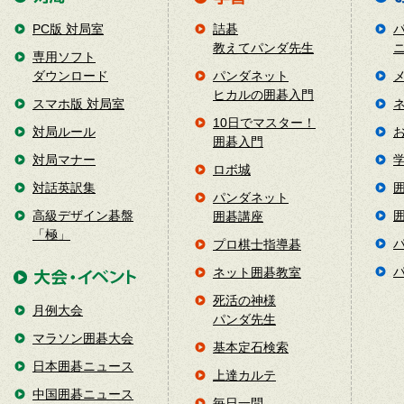
PC版 対局室
詰碁
教えてパンダ先生
専用ソフト
ダウンロード
パンダネット
ヒカルの囲碁入門
スマホ版 対局室
10日でマスター！
対局ルール
囲碁入門
対局マナー
ロボ城
対話英訳集
パンダネット
高級デザイン碁盤
囲碁講座
「極」
プロ棋士指導碁
ネット囲碁教室
死活の神様
月例大会
パンダ先生
マラソン囲碁大会
基本定石検索
日本囲碁ニュース
上達カルテ
中国囲碁ニュース
毎日一問