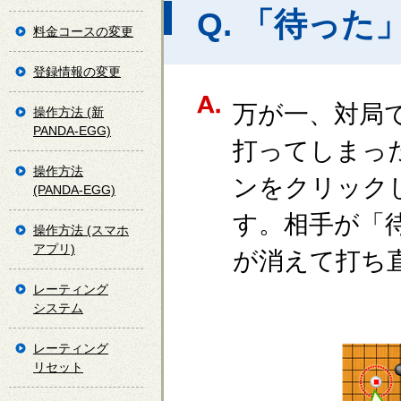
Q. 「待った
料金コースの変更
登録情報の変更
万が一、対局
操作方法 (新
PANDA-EGG)
打ってしまっ
操作方法
ンをクリック
(PANDA-EGG)
す。相手が「
操作方法 (スマホ
アプリ)
が消えて打ち
レーティング
システム
レーティング
リセット