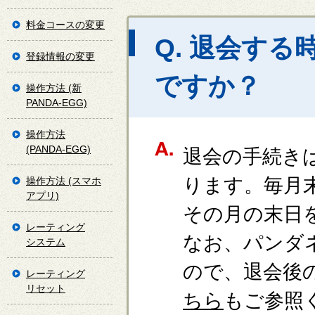
料金コースの変更
Q. 退会す
登録情報の変更
ですか？
操作方法 (新
PANDA-EGG)
操作方法
(PANDA-EGG)
退会の手続き
ります。毎月
操作方法 (スマホ
アプリ)
その月の末日
レーティング
なお、パンダ
システム
ので、退会後
レーティング
リセット
ちら
もご参照