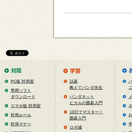
PC版 対局室
詰碁
教えてパンダ先生
専用ソフト
ダウンロード
パンダネット
ヒカルの囲碁入門
スマホ版 対局室
10日でマスター！
対局ルール
囲碁入門
対局マナー
ロボ城