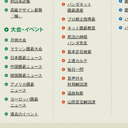
対話英訳集
パンダネット
高級デザイン碁盤
囲碁講座
「極」
プロ棋士指導碁
ネット囲碁教室
死活の神様
月例大会
パンダ先生
マラソン囲碁大会
基本定石検索
日本囲碁ニュース
上達カルテ
中国囲碁ニュース
毎日一問
韓国囲碁ニュース
音声付き
アメリカ囲碁
対局解説譜
ニュース
温故知新
ヨーロッパ囲碁
山田至宝解説譜
ニュース
過去のイベント