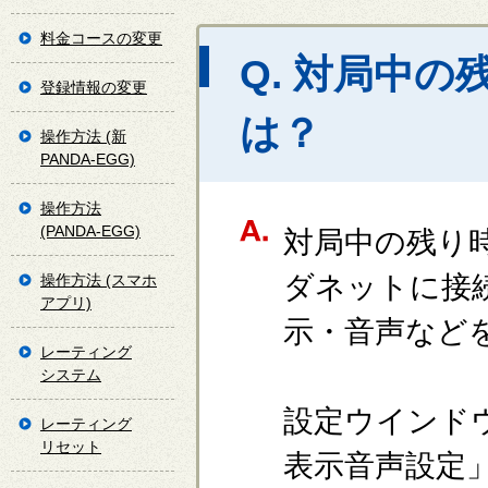
料金コースの変更
Q. 対局中
登録情報の変更
は？
操作方法 (新
PANDA-EGG)
操作方法
(PANDA-EGG)
対局中の残り
ダネットに接
操作方法 (スマホ
アプリ)
示・音声など
レーティング
システム
設定ウインド
レーティング
リセット
表示音声設定