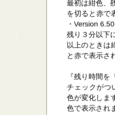
最初は紺色、
を切ると赤で
・Version 6
残り３分以下
以上のときは
と赤で表示さ
『残り時間を
チェックがつ
色が変化しま
色で表示され