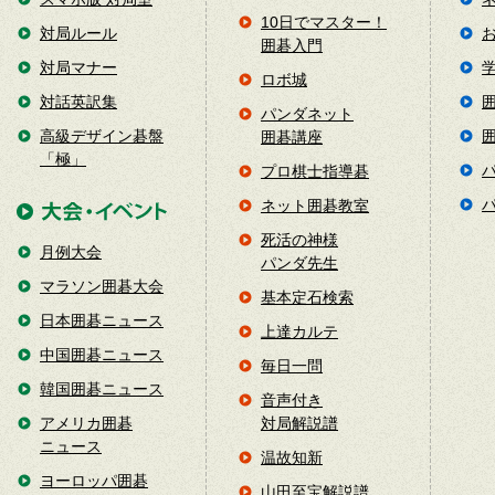
10日でマスター！
対局ルール
囲碁入門
対局マナー
ロボ城
対話英訳集
パンダネット
高級デザイン碁盤
囲碁講座
「極」
プロ棋士指導碁
ネット囲碁教室
死活の神様
月例大会
パンダ先生
マラソン囲碁大会
基本定石検索
日本囲碁ニュース
上達カルテ
中国囲碁ニュース
毎日一問
韓国囲碁ニュース
音声付き
アメリカ囲碁
対局解説譜
ニュース
温故知新
ヨーロッパ囲碁
山田至宝解説譜