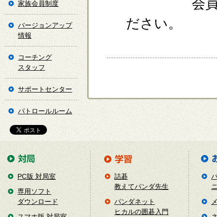
会員の方
家族会員制度
ださい。
バージョンアップ
情報
コーチング
スタッフ
サポートセンター
パトロールルーム
PC版 対局室
詰碁
教えてパンダ先生
専用ソフト
ダウンロード
パンダネット
ヒカルの囲碁入門
スマホ版 対局室