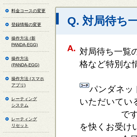
料金コースの変更
Q. 対局待
登録情報の変更
操作方法 (新
PANDA-EGG)
対局待ち一覧
操作方法
格など特別な
(PANDA-EGG)
操作方法 (スマホ
アプリ)
パンダネッ
レーティング
いただいてい
システム
です。コー
レーティング
を快くお受け
リセット