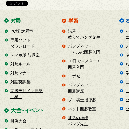
PC版 対局室
詰碁
教えてパンダ先生
専用ソフト
ダウンロード
パンダネット
ヒカルの囲碁入門
スマホ版 対局室
10日でマスター！
対局ルール
囲碁入門
対局マナー
ロボ城
対話英訳集
パンダネット
高級デザイン碁盤
囲碁講座
「極」
プロ棋士指導碁
ネット囲碁教室
死活の神様
月例大会
パンダ先生