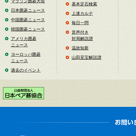
マラソン囲碁大会
基本定石検索
日本囲碁ニュース
上達カルテ
中国囲碁ニュース
毎日一問
韓国囲碁ニュース
音声付き
アメリカ囲碁
対局解説譜
ニュース
温故知新
ヨーロッパ囲碁
山田至宝解説譜
ニュース
過去のイベント