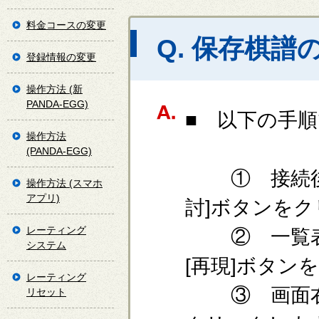
料金コースの変更
Q. 保存棋
登録情報の変更
操作方法 (新
PANDA-EGG)
■ 以下の手
操作方法
(PANDA-EGG)
① 接続後の
操作方法 (スマホ
アプリ)
討]ボタンを
レーティング
② 一覧表
システム
[再現]ボタン
レーティング
③ 画面右下
リセット