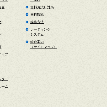
変更
無料お試し対局
無料観戦
グ
操作方法
レーティング
グ
システム
総合案内
度
（サイトマップ）
アップ
ンター
ルーム