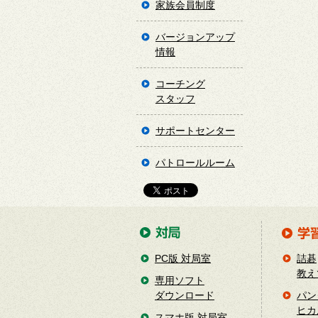
家族会員制度
バージョンアップ
情報
コーチング
スタッフ
サポートセンター
パトロールルーム
PC版 対局室
詰碁
教え
専用ソフト
ダウンロード
パン
ヒカ
スマホ版 対局室