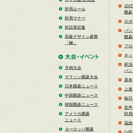
10
対局ルール
囲碁
対局マナー
ロボ
対話英訳集
パン
高級デザイン碁盤
囲碁
「極」
プロ
ネッ
死活
月例大会
パン
マラソン囲碁大会
基本
日本囲碁ニュース
上達
中国囲碁ニュース
毎日
韓国囲碁ニュース
音声
アメリカ囲碁
対局
ニュース
温故
ヨーロッパ囲碁
山田