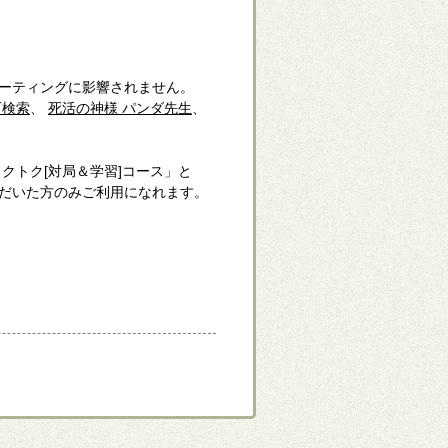
ーティングに影響されません。
石検索
、
死活の神様 パンダ先生
、
クトク[対局＆学習]コース」と
だいた方のみご利用になれます。