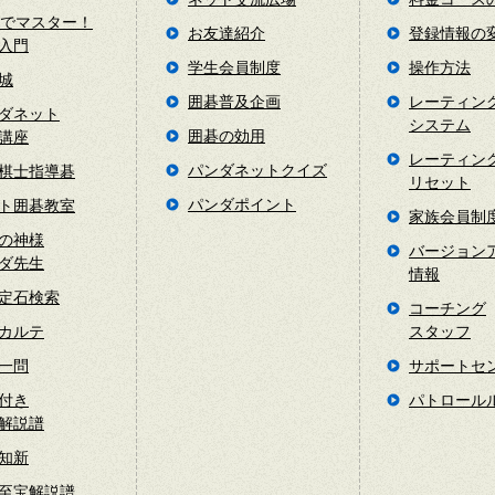
日でマスター！
お友達紹介
登録情報の
入門
学生会員制度
操作方法
城
囲碁普及企画
レーティン
ダネット
システム
囲碁の効用
講座
レーティン
パンダネットクイズ
棋士指導碁
リセット
パンダポイント
ト囲碁教室
家族会員制
の神様
バージョン
ダ先生
情報
定石検索
コーチング
カルテ
スタッフ
一問
サポートセ
付き
パトロール
解説譜
知新
至宝解説譜