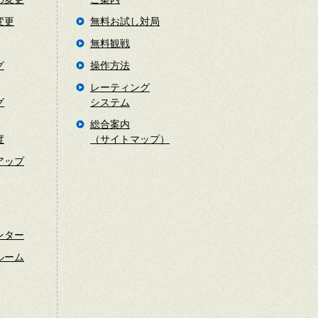
変更
無料お試し対局
無料観戦
グ
操作方法
レーティング
グ
システム
総合案内
度
（サイトマップ）
アップ
ンター
ルーム