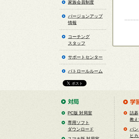
家族会員制度
バージョンアップ
情報
コーチング
スタッフ
サポートセンター
パトロールルーム
PC版 対局室
詰碁
教え
専用ソフト
ダウンロード
パン
ヒカ
スマホ版 対局室