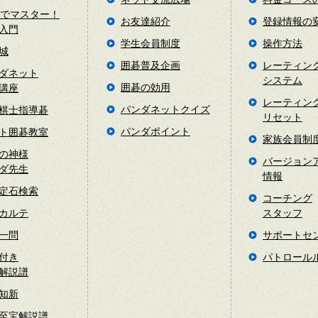
日でマスター！
お友達紹介
登録情報の
入門
学生会員制度
操作方法
城
囲碁普及企画
レーティン
ダネット
システム
囲碁の効用
講座
レーティン
パンダネットクイズ
棋士指導碁
リセット
パンダポイント
ト囲碁教室
家族会員制
の神様
バージョン
ダ先生
情報
定石検索
コーチング
カルテ
スタッフ
一問
サポートセ
付き
パトロール
解説譜
知新
至宝解説譜