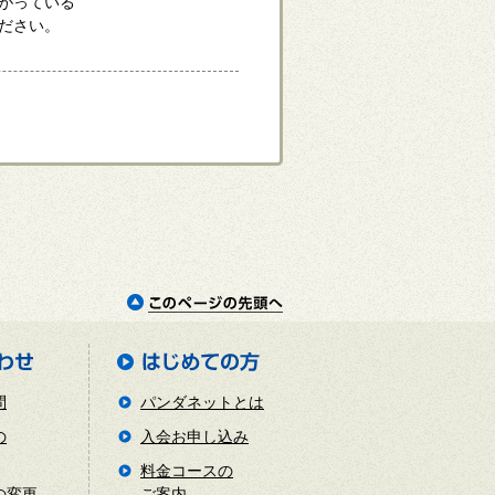
がっている
ださい。
問
パンダネットとは
の
入会お申し込み
料金コースの
の変更
ご案内