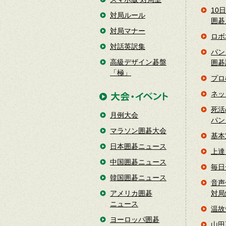
10
対局ルール
囲碁
対局マナー
ロボ
対話英訳集
パン
高級デザイン碁盤
囲碁
「極」
プロ
ネッ
死活
月例大会
パン
マラソン囲碁大会
基本
日本囲碁ニュース
上達
中国囲碁ニュース
毎日
韓国囲碁ニュース
音声
アメリカ囲碁
対局
ニュース
温故
ヨーロッパ囲碁
山田