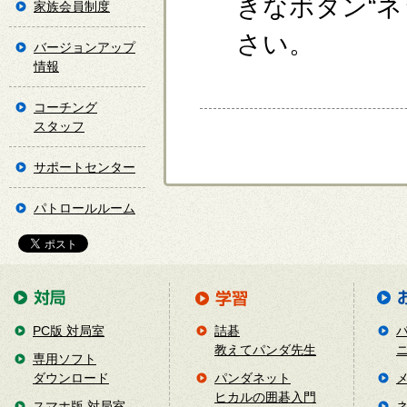
きなボタン“
家族会員制度
さい。
バージョンアップ
情報
コーチング
スタッフ
サポートセンター
パトロールルーム
PC版 対局室
詰碁
教えてパンダ先生
専用ソフト
ダウンロード
パンダネット
ヒカルの囲碁入門
スマホ版 対局室