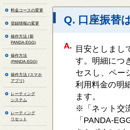
料金コースの変更
Q. 口座振
登録情報の変更
操作方法 (新
PANDA-EGG)
目安としまし
操作方法
す。明細につ
(PANDA-EGG)
セスし、ページ
操作方法 (スマホ
アプリ)
利用料金の明
レーティング
ます。
システム
※「ネット交
レーティング
「PANDA-
リセット