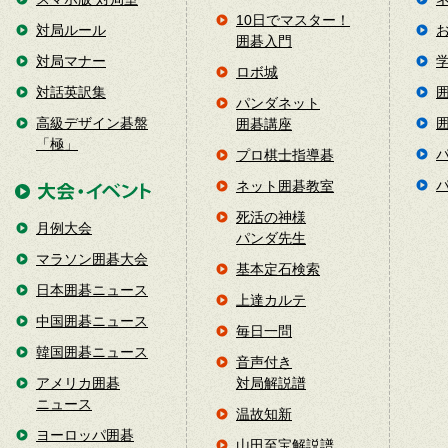
10日でマスター！
対局ルール
囲碁入門
対局マナー
ロボ城
対話英訳集
パンダネット
高級デザイン碁盤
囲碁講座
「極」
プロ棋士指導碁
ネット囲碁教室
死活の神様
月例大会
パンダ先生
マラソン囲碁大会
基本定石検索
日本囲碁ニュース
上達カルテ
中国囲碁ニュース
毎日一問
韓国囲碁ニュース
音声付き
アメリカ囲碁
対局解説譜
ニュース
温故知新
ヨーロッパ囲碁
山田至宝解説譜