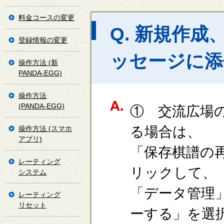
料金コースの変更
Q. 新規作
登録情報の変更
ッセージに添
操作方法 (新
PANDA-EGG)
操作方法
(PANDA-EGG)
① 交流広場
る場合は、
操作方法 (スマホ
アプリ)
「保存棋譜の
レーティング
リックして、
システム
「データ管理
レーティング
リセット
ーする」を選