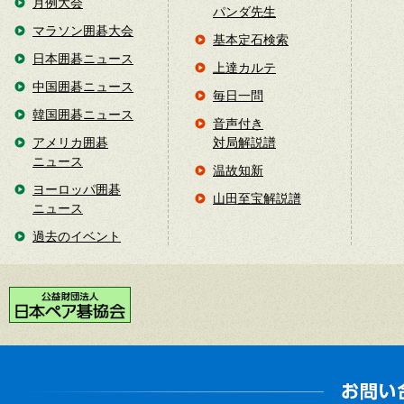
月例大会
パンダ先生
マラソン囲碁大会
基本定石検索
日本囲碁ニュース
上達カルテ
中国囲碁ニュース
毎日一問
韓国囲碁ニュース
音声付き
アメリカ囲碁
対局解説譜
ニュース
温故知新
ヨーロッパ囲碁
山田至宝解説譜
ニュース
過去のイベント