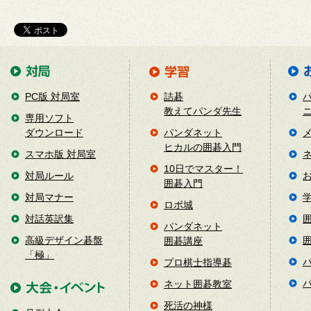
PC版 対局室
詰碁
教えてパンダ先生
専用ソフト
ダウンロード
パンダネット
ヒカルの囲碁入門
スマホ版 対局室
10日でマスター！
対局ルール
囲碁入門
対局マナー
ロボ城
対話英訳集
パンダネット
高級デザイン碁盤
囲碁講座
「極」
プロ棋士指導碁
ネット囲碁教室
死活の神様