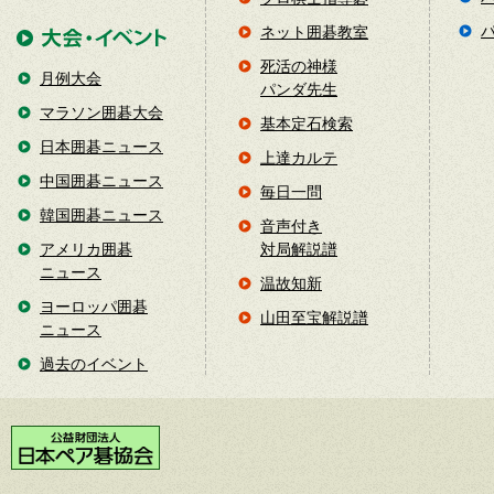
ネット囲碁教室
死活の神様
月例大会
パンダ先生
マラソン囲碁大会
基本定石検索
日本囲碁ニュース
上達カルテ
中国囲碁ニュース
毎日一問
韓国囲碁ニュース
音声付き
アメリカ囲碁
対局解説譜
ニュース
温故知新
ヨーロッパ囲碁
山田至宝解説譜
ニュース
過去のイベント