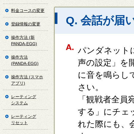
料金コースの変更
Q. 会話が
登録情報の変更
操作方法 (新
PANDA-EGG)
パンダネット
操作方法
声の設定」を
(PANDA-EGG)
に音を鳴らし
操作方法 (スマホ
アプリ)
さい。
レーティング
「観戦者全員
システム
する」にチェ
レーティング
れた際にも、
リセット