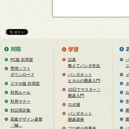
PC版 対局室
詰碁
教えてパンダ先生
専用ソフト
ダウンロード
パンダネット
ヒカルの囲碁入門
スマホ版 対局室
10日でマスター！
対局ルール
囲碁入門
対局マナー
ロボ城
対話英訳集
パンダネット
高級デザイン碁盤
囲碁講座
「極」
プロ棋士指導碁