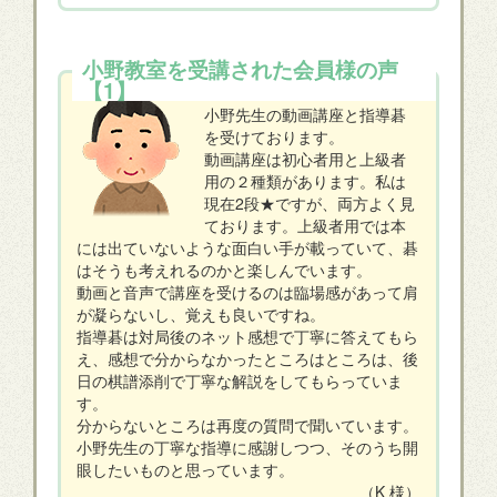
小野教室を受講された会員様の声
【1】
小野先生の動画講座と指導碁
を受けております。
動画講座は初心者用と上級者
用の２種類があります。私は
現在2段★ですが、両方よく見
ております。上級者用では本
には出ていないような面白い手が載っていて、碁
はそうも考えれるのかと楽しんでいます。
動画と音声で講座を受けるのは臨場感があって肩
が凝らないし、覚えも良いですね。
指導碁は対局後のネット感想で丁寧に答えてもら
え、感想で分からなかったところはところは、後
日の棋譜添削で丁寧な解説をしてもらっていま
す。
分からないところは再度の質問で聞いています。
小野先生の丁寧な指導に感謝しつつ、そのうち開
眼したいものと思っています。
（K 様）