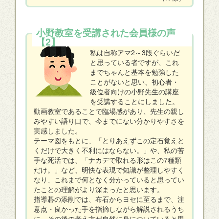
小野教室を受講された会員様の声
【2】
私は自称アマ2～3段ぐらいだ
と思っている者ですが、これ
までちゃんと基本を勉強した
ことがないと思い、初心者・
級位者向けの小野先生の講座
を受講することにしました。
動画教室であることで臨場感があり、先生の親し
みやすい語り口で、今までにない分かりやすさを
実感しました。
テーマ図をもとに、「とりあえずこの定石覚えと
くだけで大きく不利にはならない。」や、私の苦
手な死活では、「ナカデで取れる形はこの7種類
だけ。」など、明快な表現で知識が整理しやすく
なり、これまで何となく分かっていると思ってい
たことの理解がより深まったと思います。
指導碁の添削では、布石からヨセに至るまで、注
意点・良かった手を指摘しながら解説されるうち
に、その後の考え方が自然に身についていると思