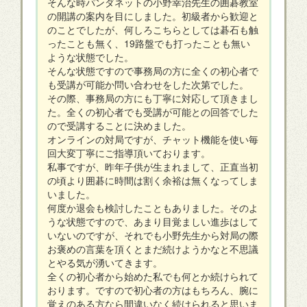
そんな時パンダネットの小野幸治先生の囲碁教室
の開講の案内を目にしました。初級者から歓迎と
のことでしたが、何しろこちらとしては碁石も触
ったことも無く、19路盤でも打ったことも無い
ような状態でした。
そんな状態ですので事務局の方に全くの初心者で
も受講が可能か問い合わせをした次第でした。
その際、事務局の方にも丁寧に対応して頂きまし
た。全くの初心者でも受講が可能との回答でした
ので受講することに決めました。
オンラインの対局ですが、チャット機能を使い毎
回大変丁寧にご指導頂いております。
私事ですが、昨年子供が生まれまして、正直当初
の頃より囲碁に時間は割く余裕は無くなってしま
いました。
何度か退会も検討したこともありました。そのよ
うな状態ですので、あまり目覚ましい進歩はして
いないのですが、それでも小野先生から対局の際
お褒めの言葉を頂くとまだ続けようかなと不思議
とやる気が湧いてきます。
全くの初心者から始めた私でも何とか続けられて
おります。ですので初心者の方はもちろん、腕に
覚えのある方なら間違いなく続けられると思いま