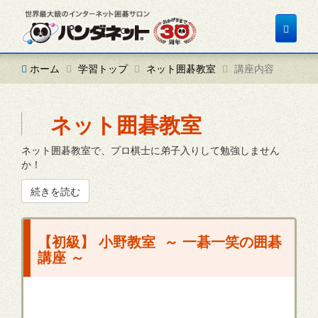
Toggle
navigat
ホーム
学習トップ
ネット囲碁教室
講座内容
ネット囲碁教室
ネット囲碁教室で、プロ棋士に弟子入りして勉強しません
か！
続きを読む
【初級】 小野教室 ～ 一碁一笑の囲碁
講座 ～