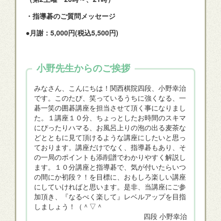
・指導碁のご質問メッセージ
●月謝：5,000円(税込5,500円)
小野先生からのご挨拶
みなさん、こんにちは！関西棋院四段、小野幸治
です。このたび、笑っているうちに強くなる、一
碁一笑の囲碁講座を担当させて頂く事になりまし
た。１講座１０分、ちょっとしたお時間のスキマ
にぴったりハマる、お風呂上りの泡の出る麦茶な
どとともに見て頂けるような講座にしたいと思っ
ております。講座だけでなく、指導碁もあり、そ
の一局のポイントも添削譜でわかりやすく解説し
ます。１０分講座と指導碁で、気が付いたらいつ
の間にか初段？！を目標に、おもしろ楽しい講座
にしていければと思います。是非、当講座にご参
加頂き、『なるべく楽して』レベルアップを目指
しましょう！（＾▽＾
四段 小野幸治