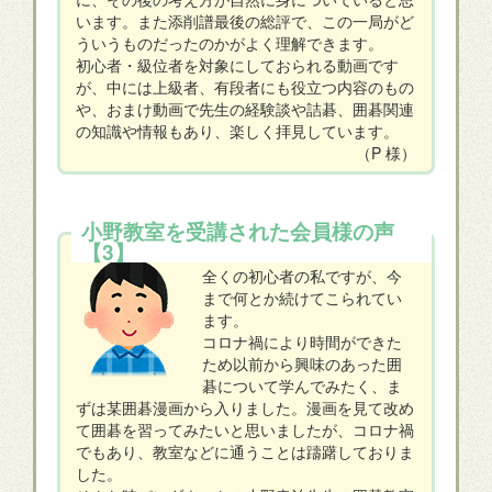
います。また添削譜最後の総評で、この一局がど
ういうものだったのかがよく理解できます。
初心者・級位者を対象にしておられる動画です
が、中には上級者、有段者にも役立つ内容のもの
や、おまけ動画で先生の経験談や詰碁、囲碁関連
の知識や情報もあり、楽しく拝見しています。
（P 様）
小野教室を受講された会員様の声
【3】
全くの初心者の私ですが、今
まで何とか続けてこられてい
ます。
コロナ禍により時間ができた
ため以前から興味のあった囲
碁について学んでみたく、ま
ずは某囲碁漫画から入りました。漫画を見て改め
て囲碁を習ってみたいと思いましたが、コロナ禍
でもあり、教室などに通うことは躊躇しておりま
した。