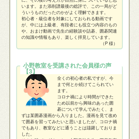
います。また添削譜最後の総評で、この一局がど
ういうものだったのかがよく理解できます。
初心者・級位者を対象にしておられる動画です
が、中には上級者、有段者にも役立つ内容のもの
や、おまけ動画で先生の経験談や詰碁、囲碁関連
の知識や情報もあり、楽しく拝見しています。
（P 様）
小野教室を受講された会員様の声
【3】
全くの初心者の私ですが、今
まで何とか続けてこられてい
ます。
コロナ禍により時間ができた
ため以前から興味のあった囲
碁について学んでみたく、ま
ずは某囲碁漫画から入りました。漫画を見て改め
て囲碁を習ってみたいと思いましたが、コロナ禍
でもあり、教室などに通うことは躊躇しておりま
した。