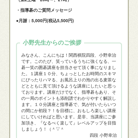
・指導碁のご質問メッセージ
●月謝：5,000円(税込5,500円)
小野先生からのご挨拶
みなさん、こんにちは！関西棋院四段、小野幸治
です。このたび、笑っているうちに強くなる、一
碁一笑の囲碁講座を担当させて頂く事になりまし
た。１講座１０分、ちょっとしたお時間のスキマ
にぴったりハマる、お風呂上りの泡の出る麦茶な
どとともに見て頂けるような講座にしたいと思っ
ております。講座だけでなく、指導碁もあり、そ
の一局のポイントも添削譜でわかりやすく解説し
ます。１０分講座と指導碁で、気が付いたらいつ
の間にか初段？！を目標に、おもしろ楽しい講座
にしていければと思います。是非、当講座にご参
加頂き、『なるべく楽して』レベルアップを目指
しましょう！（＾▽＾
四段 小野幸治