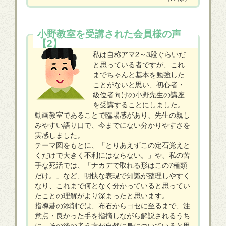
小野教室を受講された会員様の声
【2】
私は自称アマ2～3段ぐらいだ
と思っている者ですが、これ
までちゃんと基本を勉強した
ことがないと思い、初心者・
級位者向けの小野先生の講座
を受講することにしました。
動画教室であることで臨場感があり、先生の親し
みやすい語り口で、今までにない分かりやすさを
実感しました。
テーマ図をもとに、「とりあえずこの定石覚えと
くだけで大きく不利にはならない。」や、私の苦
手な死活では、「ナカデで取れる形はこの7種類
だけ。」など、明快な表現で知識が整理しやすく
なり、これまで何となく分かっていると思ってい
たことの理解がより深まったと思います。
指導碁の添削では、布石からヨセに至るまで、注
意点・良かった手を指摘しながら解説されるうち
に、その後の考え方が自然に身についていると思