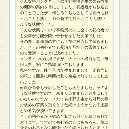
そんな時パンダネットの小野幸治先生の囲碁教室
の開講の案内を目にしました。初級者から歓迎と
のことでしたが、何しろこちらとしては碁石も触
ったことも無く、19路盤でも打ったことも無い
ような状態でした。
そんな状態ですので事務局の方に全くの初心者で
も受講が可能か問い合わせをした次第でした。
その際、事務局の方にも丁寧に対応して頂きまし
た。全くの初心者でも受講が可能との回答でした
ので受講することに決めました。
オンラインの対局ですが、チャット機能を使い毎
回大変丁寧にご指導頂いております。
私事ですが、昨年子供が生まれまして、正直当初
の頃より囲碁に時間は割く余裕は無くなってしま
いました。
何度か退会も検討したこともありました。そのよ
うな状態ですので、あまり目覚ましい進歩はして
いないのですが、それでも小野先生から対局の際
お褒めの言葉を頂くとまだ続けようかなと不思議
とやる気が湧いてきます。
全くの初心者から始めた私でも何とか続けられて
おります。ですので初心者の方はもちろん、腕に
覚えのある方なら間違いなく続けられると思いま