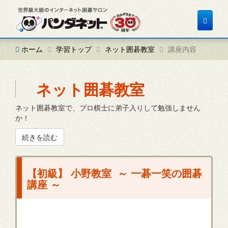
Toggle
navigat
ホーム
学習トップ
ネット囲碁教室
講座内容
ネット囲碁教室
ネット囲碁教室で、プロ棋士に弟子入りして勉強しません
か！
続きを読む
【初級】 小野教室 ～ 一碁一笑の囲碁
講座 ～