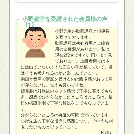
小野教室を受講された会員様の声
【1】
小野先生の動画講座と指導碁
を受けております。
動画講座は初心者用と上級者
用の２種類があります。私は
現在2段★ですが、両方よく見
ております。上級者用では本
には出ていないような面白い手が載っていて、碁
はそうも考えれるのかと楽しんでいます。
動画と音声で講座を受けるのは臨場感があって肩
が凝らないし、覚えも良いですね。
指導碁は対局後のネット感想で丁寧に答えてもら
え、感想で分からなかったところはところは、後
日の棋譜添削で丁寧な解説をしてもらっていま
す。
分からないところは再度の質問で聞いています。
小野先生の丁寧な指導に感謝しつつ、そのうち開
眼したいものと思っています。
（K 様）