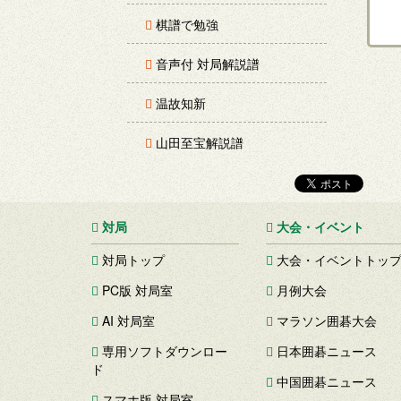
棋譜で勉強
音声付 対局解説譜
温故知新
山田至宝解説譜
対局
大会・イベント
対局トップ
大会・イベントトッ
PC版 対局室
月例大会
AI 対局室
マラソン囲碁大会
専用ソフトダウンロー
日本囲碁ニュース
ド
中国囲碁ニュース
スマホ版 対局室