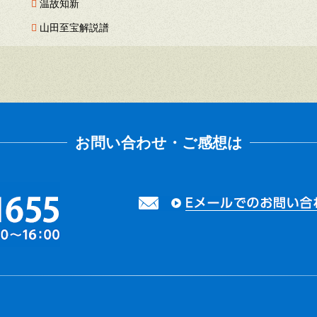
温故知新
山田至宝解説譜