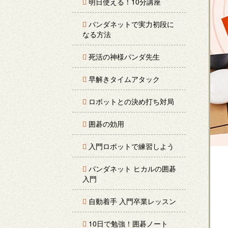
明日使える！10分講座
パンダネットで実力初段に
なる方法
死活の神様パンダ先生
早解きタイムアタック
ロボットとの決め打ち対局
囲碁の効用
入門ロボットで練習しよう
パンダネット ヒカルの囲碁
入門
自動着手 入門卒業レッスン
10日で勉強！囲碁ノート