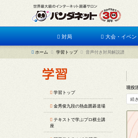
対局
大会・イベン
ホーム
学習トップ
音声付き対局解説譜
現役
学習トップ
続
金秀俊九段の熱血囲碁道場
テキストで学ぶプロ棋士講
座