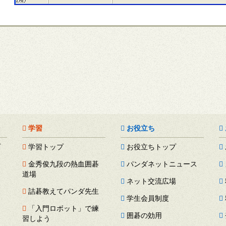
学習
お役立ち
プ
学習トップ
お役立ちトップ
金秀俊九段の熱血囲碁
パンダネットニュース
道場
ネット交流広場
詰碁教えてパンダ先生
学生会員制度
「入門ロボット」で練
囲碁の効用
習しよう