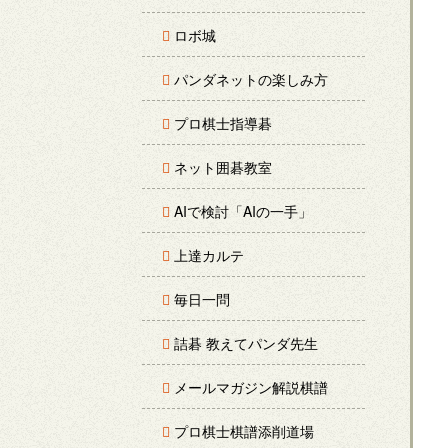
ロボ城
パンダネットの楽しみ方
プロ棋士指導碁
ネット囲碁教室
AIで検討「AIの一手」
上達カルテ
毎日一問
詰碁 教えてパンダ先生
メールマガジン解説棋譜
プロ棋士棋譜添削道場