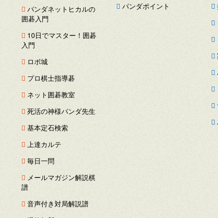
パンダポイント
パンダネットヒカルの
囲碁入門
ス
10日でマスター！囲碁
ー
入門
ロボ城
プロ棋士指導碁
ネット囲碁教室
死活の神様パンダ先生
基本定石検索
上達カルテ
毎日一問
メールマガジン解説棋
譜
音声付き対局解説譜