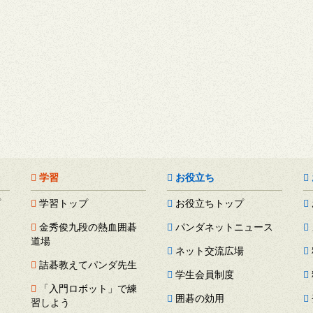
学習
お役立ち
プ
学習トップ
お役立ちトップ
金秀俊九段の熱血囲碁
パンダネットニュース
道場
ネット交流広場
詰碁教えてパンダ先生
学生会員制度
「入門ロボット」で練
囲碁の効用
習しよう