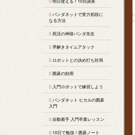
明日使える！10分講座
パンダネットで実力初段に
なる方法
死活の神様パンダ先生
早解きタイムアタック
ロボットとの決め打ち対局
囲碁の効用
入門ロボットで練習しよう
パンダネット ヒカルの囲碁
入門
自動着手 入門卒業レッスン
10日で勉強！囲碁ノート