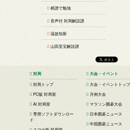
棋譜で勉強
音声付 対局解説譜
温故知新
山田至宝解説譜
対局
大会・イベント
対局トップ
大会・イベントトッ
PC版 対局室
月例大会
AI 対局室
マラソン囲碁大会
専用ソフトダウンロー
日本囲碁ニュース
ド
中国囲碁ニュース
スマホ版 対局室