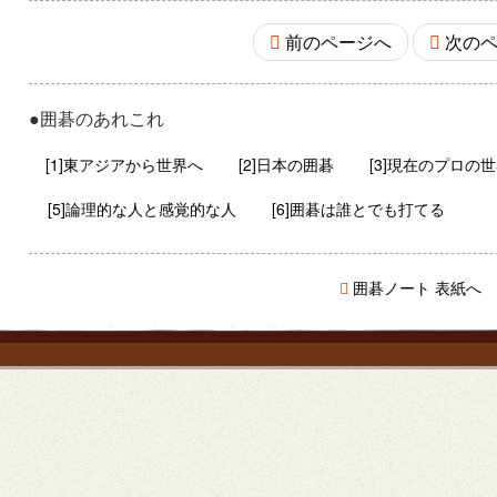
前のページへ
次のペ
●囲碁のあれこれ
[1]東アジアから世界へ
[2]日本の囲碁
[3]現在のプロの
[5]論理的な人と感覚的な人
[6]囲碁は誰とでも打てる
囲碁ノート 表紙へ