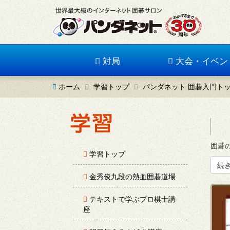
対局
大会・イベン
ホーム
学習トップ
パンダネット 囲碁入門ト
囲碁の
学習トップ
続
金秀俊九段の熱血囲碁道場
テキストで学ぶプロ棋士講
座