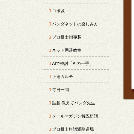
ロボ城
パンダネットの楽しみ方
プロ棋士指導碁
ネット囲碁教室
AIで検討「AIの一手」
上達カルテ
毎日一問
詰碁 教えてパンダ先生
メールマガジン解説棋譜
プロ棋士棋譜添削道場