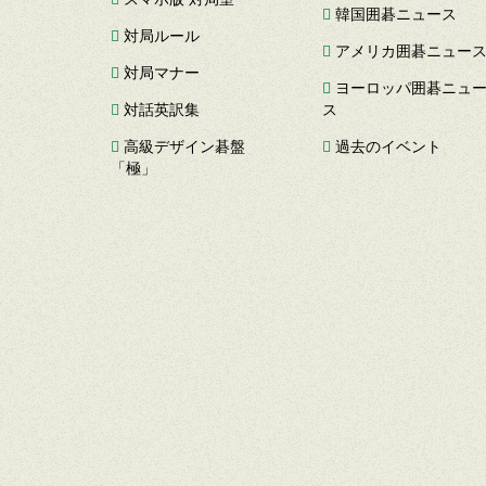
韓国囲碁ニュース
対局ルール
アメリカ囲碁ニュー
対局マナー
ヨーロッパ囲碁ニュ
対話英訳集
ス
高級デザイン碁盤
過去のイベント
「極」