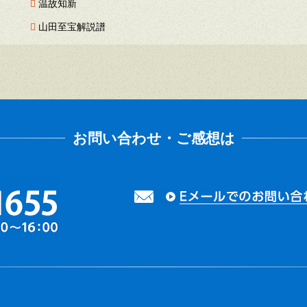
温故知新
山田至宝解説譜