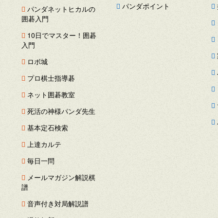
パンダポイント
パンダネットヒカルの
囲碁入門
ス
10日でマスター！囲碁
ー
入門
ロボ城
プロ棋士指導碁
ネット囲碁教室
死活の神様パンダ先生
基本定石検索
上達カルテ
毎日一問
メールマガジン解説棋
譜
音声付き対局解説譜