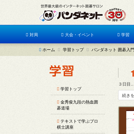
対局
大会・イベント
学習
ホーム
学習トップ
パンダネット 囲碁入
３日目…
学習トップ
続き
金秀俊九段の熱血囲
碁道場
テキストで学ぶプロ
棋士講座