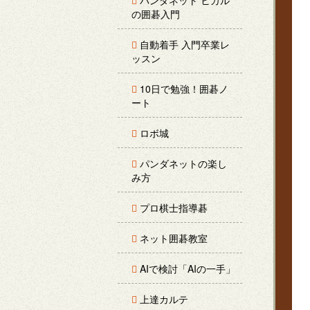
パンダネット ヒカル
の囲碁入門
自動着手 入門卒業レ
ッスン
10日で勉強！囲碁ノ
ート
ロボ城
パンダネットの楽し
み方
プロ棋士指導碁
ネット囲碁教室
AIで検討「AIの一手」
上達カルテ