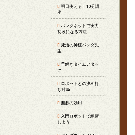
明日使える！10分講
座
パンダネットで実力
初段になる方法
死活の神様パンダ先
生
早解きタイムアタッ
ク
ロボットとの決め打
ち対局
囲碁の効用
入門ロボットで練習
しよう