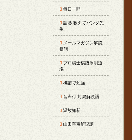
毎日一問
詰碁 教えてパンダ先
生
メールマガジン解説
棋譜
プロ棋士棋譜添削道
場
棋譜で勉強
音声付 対局解説譜
温故知新
山田至宝解説譜