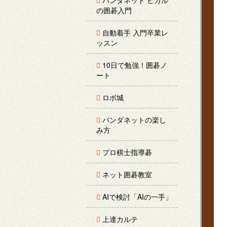
パンダネット ヒカル
の囲碁入門
自動着手 入門卒業レ
ッスン
10日で勉強！囲碁ノ
ート
ロボ城
パンダネットの楽し
み方
プロ棋士指導碁
ネット囲碁教室
AIで検討「AIの一手」
上達カルテ