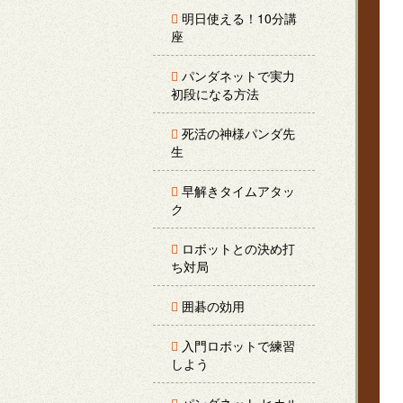
明日使える！10分講
座
パンダネットで実力
初段になる方法
死活の神様パンダ先
生
早解きタイムアタッ
ク
ロボットとの決め打
ち対局
囲碁の効用
入門ロボットで練習
しよう