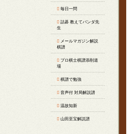
毎日一問
詰碁 教えてパンダ先
生
メールマガジン解説
棋譜
プロ棋士棋譜添削道
場
棋譜で勉強
音声付 対局解説譜
温故知新
山田至宝解説譜