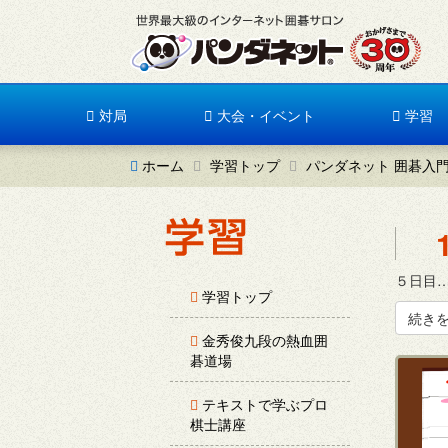
対局
大会・イベント
学習
ホーム
学習トップ
パンダネット 囲碁入
５日目…
学習トップ
続き
金秀俊九段の熱血囲
碁道場
テキストで学ぶプロ
棋士講座