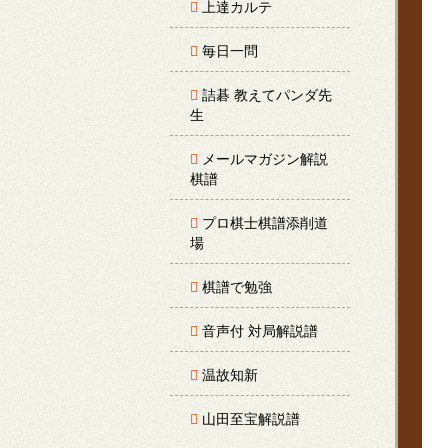
上達カルテ
毎日一問
詰碁 教えてパンダ先
生
メールマガジン解説
棋譜
プロ棋士棋譜添削道
場
棋譜で勉強
音声付 対局解説譜
温故知新
山田至宝解説譜