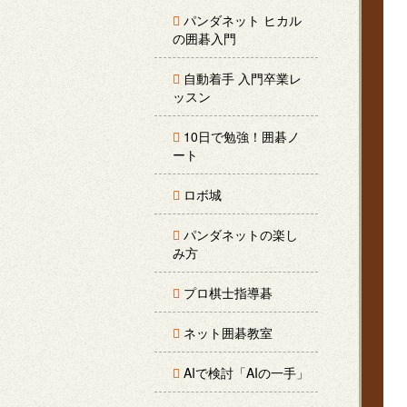
パンダネット ヒカル
の囲碁入門
自動着手 入門卒業レ
ッスン
10日で勉強！囲碁ノ
ート
ロボ城
パンダネットの楽し
み方
プロ棋士指導碁
ネット囲碁教室
AIで検討「AIの一手」