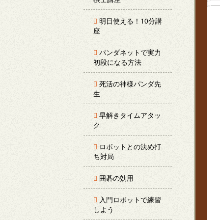
明日使える！10分講
座
パンダネットで実力
初段になる方法
死活の神様パンダ先
生
早解きタイムアタッ
ク
ロボットとの決め打
ち対局
囲碁の効用
入門ロボットで練習
しよう