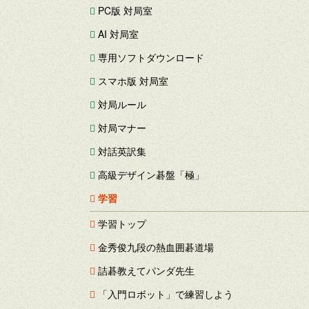
PC版 対局室
AI 対局室
専用ソフトダウンロード
スマホ版 対局室
対局ルール
対局マナー
対話英訳集
高級デザイン碁盤「極」
学習
学習トップ
金秀俊九段の熱血囲碁道場
詰碁教えてパンダ先生
「入門ロボット」で練習しよう