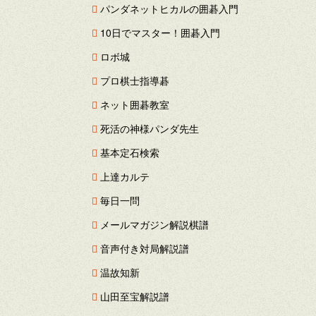
パンダネットヒカルの囲碁入門
10日でマスター！囲碁入門
ロボ城
プロ棋士指導碁
ネット囲碁教室
死活の神様パンダ先生
基本定石検索
上達カルテ
毎日一問
メールマガジン解説棋譜
音声付き対局解説譜
温故知新
山田至宝解説譜