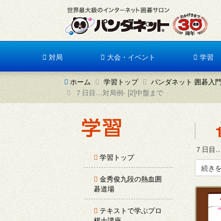
対局
大会・イベント
学習
ホーム
学習トップ
パンダネット 囲碁入
７日目…対局例- [2]中盤まで
７日目…
学習トップ
続き
金秀俊九段の熱血囲
碁道場
テキストで学ぶプロ
棋士講座