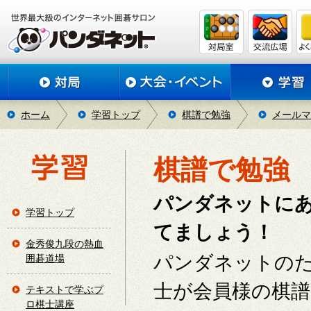
ホーム
学習トップ
棋譜で勉強
メールマ
棋譜で勉強
パンダネットに
学習トップ
てましょう！
金秀俊九段の熱血
パンダネットの
囲碁道場
士が会員様の棋
テキストで学ぶプ
ロ棋士講座