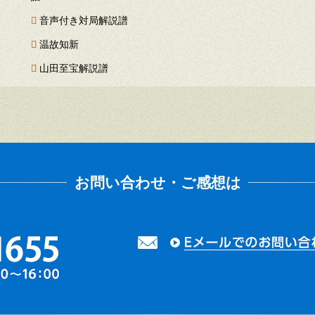
音声付き対局解説譜
温故知新
山田至宝解説譜