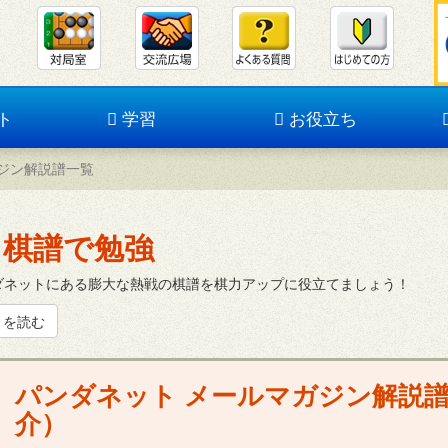
ト
学習
お役立ち
ジン解説譜一覧
棋譜で勉強
ダネットにある膨大な熱戦の棋譜を棋力アップに役立てましょう！
きを読む
パンダネット メールマガジン解説
介）