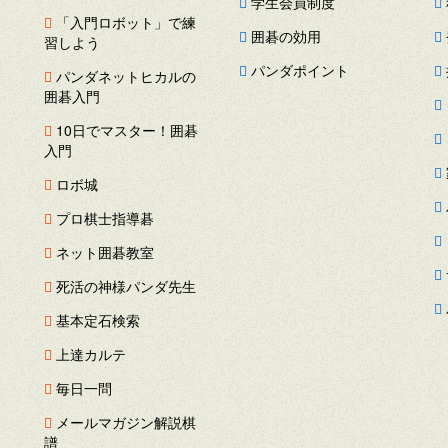
学生会員制度
「入門ロボット」で練
囲碁の効用
習しよう
パンダポイント
パンダネットヒカルの
囲碁入門
ス
10日でマスター！囲碁
ー
入門
ロボ城
プロ棋士指導碁
ネット囲碁教室
死活の神様パンダ先生
基本定石検索
上達カルテ
毎日一問
メールマガジン解説棋
譜