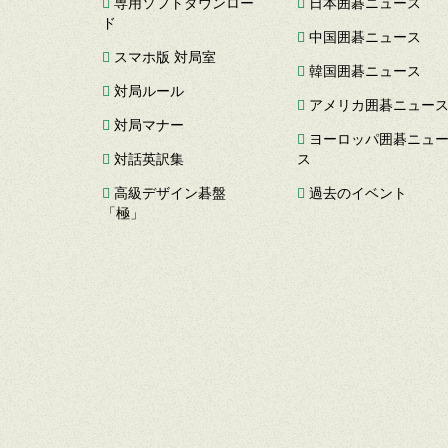
専用ソフトダウンロー
日本囲碁ニュース
ド
中国囲碁ニュース
スマホ版 対局室
韓国囲碁ニュース
対局ルール
アメリカ囲碁ニュー
対局マナー
ヨーロッパ囲碁ニュ
対話英訳集
ス
高級デザイン碁盤
過去のイベント
「極」