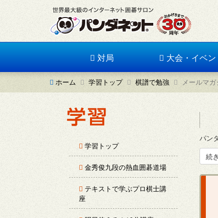
対局
大会・イベン
ホーム
学習トップ
棋譜で勉強
メールマガ
パン
学習トップ
続
金秀俊九段の熱血囲碁道場
テキストで学ぶプロ棋士講
座