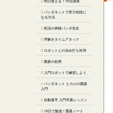
明日使える！10分講座
パンダネットで実力初段に
なる方法
死活の神様パンダ先生
早解きタイムアタック
ロボットとの決め打ち対局
囲碁の効用
入門ロボットで練習しよう
パンダネット ヒカルの囲碁
入門
自動着手 入門卒業レッスン
10日で勉強！囲碁ノート