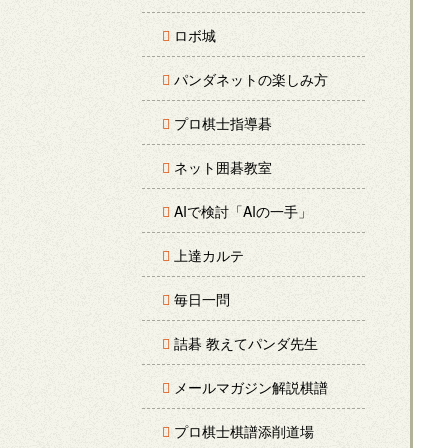
ロボ城
パンダネットの楽しみ方
プロ棋士指導碁
ネット囲碁教室
AIで検討「AIの一手」
上達カルテ
毎日一問
詰碁 教えてパンダ先生
メールマガジン解説棋譜
プロ棋士棋譜添削道場