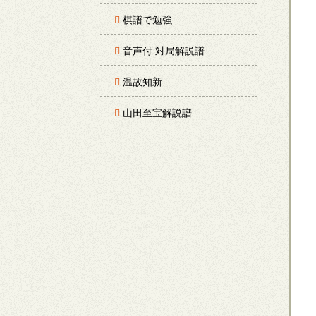
棋譜で勉強
音声付 対局解説譜
温故知新
山田至宝解説譜