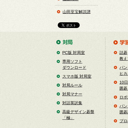
山田至宝解説譜
PC版 対局室
詰碁
教え
専用ソフト
ダウンロード
パン
ヒカ
スマホ版 対局室
10
対局ルール
囲碁
対局マナー
ロボ
対話英訳集
パン
高級デザイン碁盤
囲碁
「極」
プロ