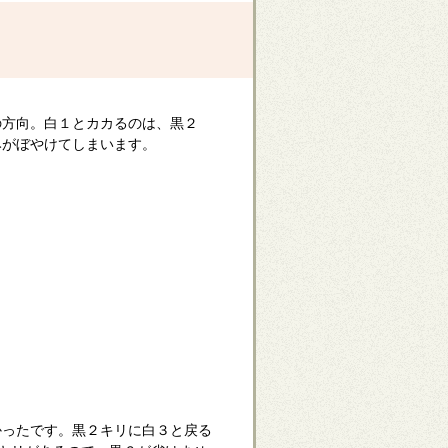
の方向。白１とカカるのは、黒２
みがぼやけてしまいます。
かったです。黒２キリに白３と戻る