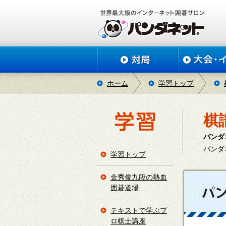
ホーム
学習トップ
棋
パンダ
パンダ
学習トップ
金秀俊九段の熱血
囲碁道場
テキストで学ぶプ
ロ棋士講座