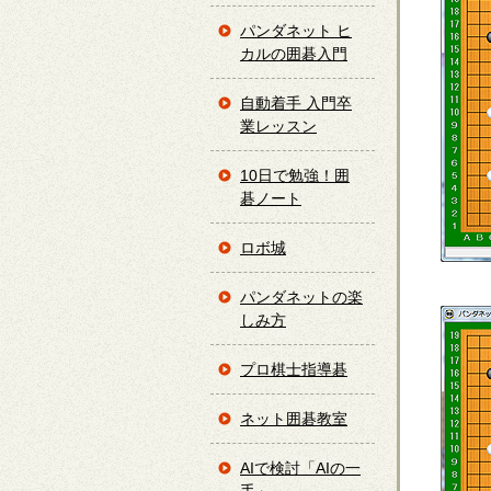
パンダネット ヒ
カルの囲碁入門
自動着手 入門卒
業レッスン
10日で勉強！囲
碁ノート
ロボ城
パンダネットの楽
しみ方
プロ棋士指導碁
ネット囲碁教室
AIで検討「AIの一