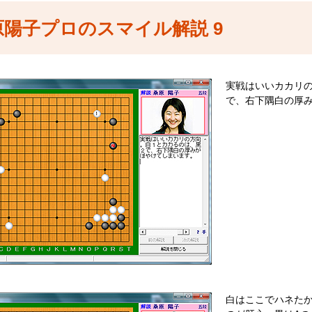
原陽子プロのスマイル解説 9
実戦はいいカカリ
で、右下隅白の厚
白はここでハネた