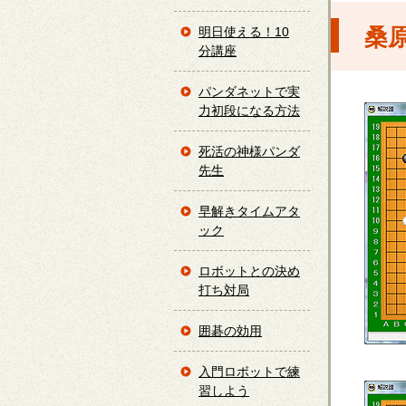
桑
明日使える！10
分講座
パンダネットで実
力初段になる方法
死活の神様パンダ
先生
早解きタイムアタ
ック
ロボットとの決め
打ち対局
囲碁の効用
入門ロボットで練
習しよう