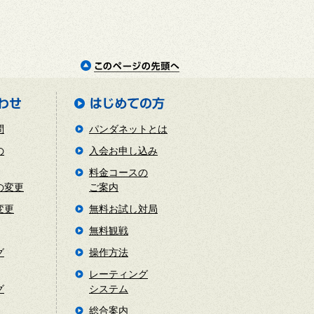
問
パンダネットとは
の
入会お申し込み
料金コースの
の変更
ご案内
変更
無料お試し対局
無料観戦
グ
操作方法
レーティング
グ
システム
総合案内