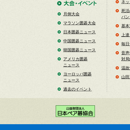
ネッ
死活
月例大会
パン
マラソン囲碁大会
基本
日本囲碁ニュース
上達
中国囲碁ニュース
毎日
韓国囲碁ニュース
音声
アメリカ囲碁
対局
ニュース
温故
ヨーロッパ囲碁
山田
ニュース
過去のイベント