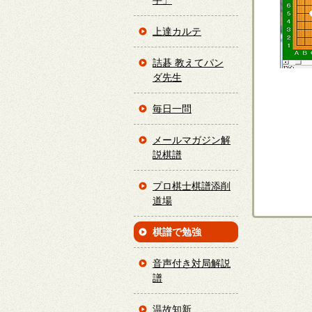
手」
上達カルテ
詰碁 教えてパン
ダ先生
毎日一問
メールマガジン解
説棋譜
プロ棋士棋譜添削
道場
棋譜で勉強
音声付き対局解説
譜
温故知新