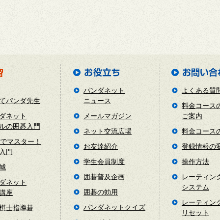
パンダネット
よくある質
てパンダ先生
ニュース
料金コース
ダネット
メールマガジン
ご案内
ルの囲碁入門
ネット交流広場
料金コース
日でマスター！
お友達紹介
登録情報の
入門
学生会員制度
操作方法
城
囲碁普及企画
レーティン
ダネット
システム
囲碁の効用
講座
レーティン
パンダネットクイズ
棋士指導碁
リセット