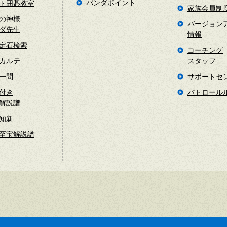
パンダポイント
ト囲碁教室
家族会員制
の神様
バージョン
ダ先生
情報
定石検索
コーチング
カルテ
スタッフ
一問
サポートセ
付き
パトロール
解説譜
知新
至宝解説譜