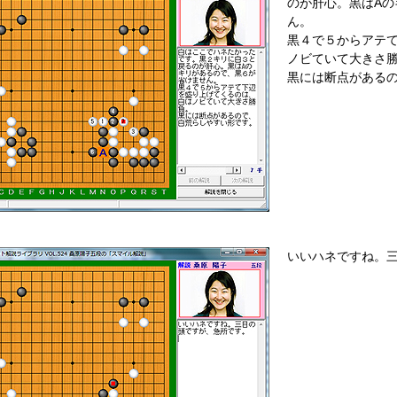
のが肝心。黒はA
ん。
黒４で５からアテ
ノビていて大きさ
黒には断点がある
いいハネですね。