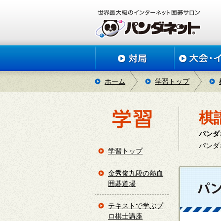
ホーム
学習トップ
棋
パンダ
パンダ
学習トップ
金秀俊九段の熱血
囲碁道場
テキストで学ぶプ
ロ棋士講座