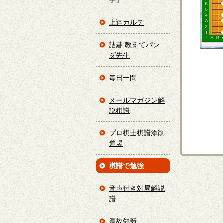
手」
上達カルテ
詰碁 教えてパン
ダ先生
毎日一問
メールマガジン解
説棋譜
プロ棋士棋譜添削
道場
棋譜で勉強
音声付き対局解説
譜
温故知新