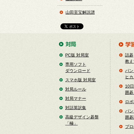
山田至宝解説譜
PC版 対局室
詰碁
教え
専用ソフト
ダウンロード
パン
ヒカ
スマホ版 対局室
10
対局ルール
囲碁
対局マナー
ロボ
対話英訳集
パン
高級デザイン碁盤
囲碁
「極」
プロ