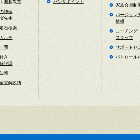
パンダポイント
ト囲碁教室
家族会員制
の神様
バージョン
ダ先生
情報
定石検索
コーチング
カルテ
スタッフ
一問
サポートセ
付き
パトロール
解説譜
知新
至宝解説譜