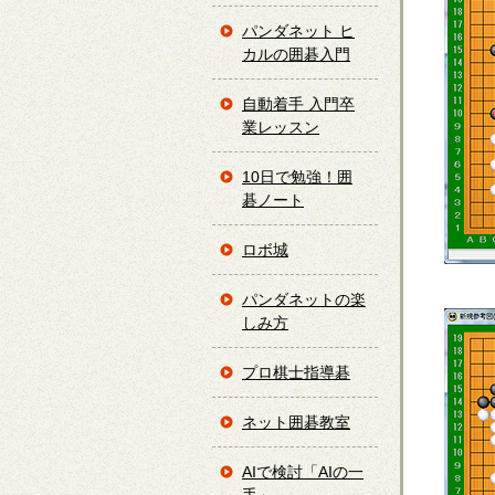
パンダネット ヒ
カルの囲碁入門
自動着手 入門卒
業レッスン
10日で勉強！囲
碁ノート
ロボ城
パンダネットの楽
しみ方
プロ棋士指導碁
ネット囲碁教室
AIで検討「AIの一