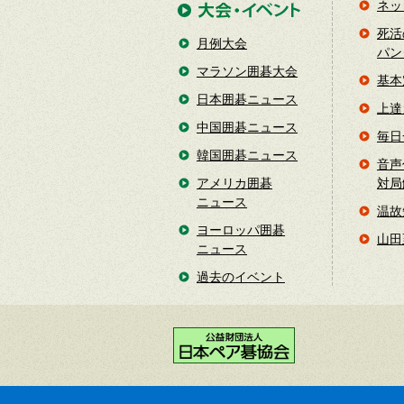
ネッ
死活
月例大会
パン
マラソン囲碁大会
基本
日本囲碁ニュース
上達
中国囲碁ニュース
毎日
韓国囲碁ニュース
音声
アメリカ囲碁
対局
ニュース
温故
ヨーロッパ囲碁
山田
ニュース
過去のイベント