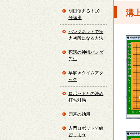
溝
明日使える！10
分講座
パンダネットで実
力初段になる方法
死活の神様パンダ
先生
早解きタイムアタ
ック
ロボットとの決め
打ち対局
囲碁の効用
入門ロボットで練
習しよう