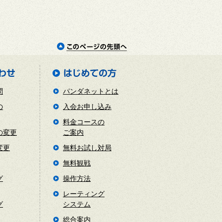
問
パンダネットとは
の
入会お申し込み
料金コースの
の変更
ご案内
変更
無料お試し対局
無料観戦
グ
操作方法
レーティング
グ
システム
総合案内