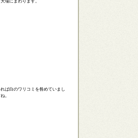
て大場にまわります。
いれば白のワリコミを咎めていまし
すね。