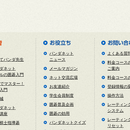
パンダネット
よくある質
てパンダ先生
ニュース
料金コース
ダネット
メールマガジン
ご案内
ルの囲碁入門
ネット交流広場
料金コース
日でマスター！
お友達紹介
登録情報の
入門
学生会員制度
操作方法
城
囲碁普及企画
レーティン
ダネット
システム
囲碁の効用
講座
レーティン
パンダネットクイズ
棋士指導碁
リセット