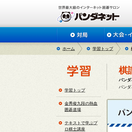
ホーム
学習トップ
棋
パンダ
パンダ
学習トップ
金秀俊九段の熱血
囲碁道場
テキストで学ぶプ
ロ棋士講座