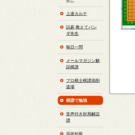
手」
上達カルテ
詰碁 教えてパン
ダ先生
毎日一問
メールマガジン解
説棋譜
プロ棋士棋譜添削
道場
棋譜で勉強
音声付き対局解説
譜
温故知新