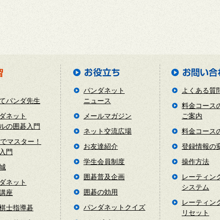
パンダネット
よくある質
てパンダ先生
ニュース
料金コース
ダネット
メールマガジン
ご案内
ルの囲碁入門
ネット交流広場
料金コース
日でマスター！
お友達紹介
登録情報の
入門
学生会員制度
操作方法
城
囲碁普及企画
レーティン
ダネット
システム
囲碁の効用
講座
レーティン
パンダネットクイズ
棋士指導碁
リセット