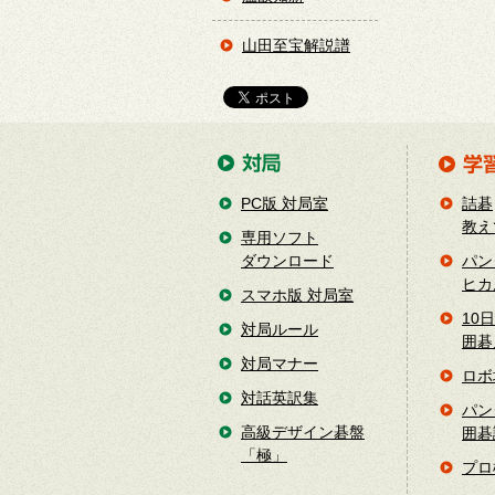
山田至宝解説譜
PC版 対局室
詰碁
教え
専用ソフト
ダウンロード
パン
ヒカ
スマホ版 対局室
10
対局ルール
囲碁
対局マナー
ロボ
対話英訳集
パン
高級デザイン碁盤
囲碁
「極」
プロ