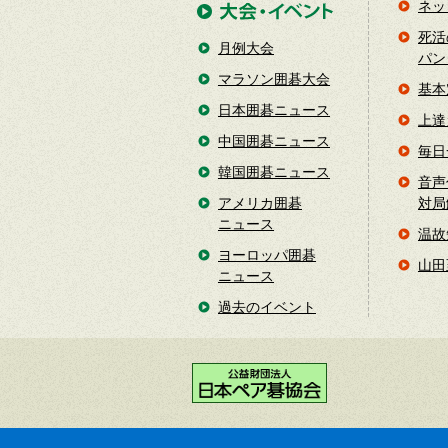
ネッ
死活
月例大会
パン
マラソン囲碁大会
基本
日本囲碁ニュース
上達
中国囲碁ニュース
毎日
韓国囲碁ニュース
音声
アメリカ囲碁
対局
ニュース
温故
ヨーロッパ囲碁
山田
ニュース
過去のイベント