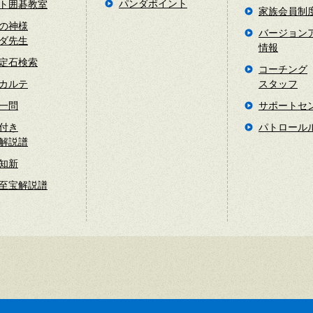
パンダポイント
ト囲碁教室
家族会員制
の神様
バージョン
ダ先生
情報
定石検索
コーチング
カルテ
スタッフ
一問
サポートセ
付き
パトロール
解説譜
知新
至宝解説譜