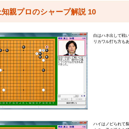
上知親プロのシャープ解説 10
白はハネ出して戦
リカワル打ち方も
ハイはノビられて