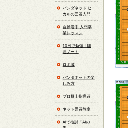
パンダネット ヒ
カルの囲碁入門
自動着手 入門卒
業レッスン
10日で勉強！囲
碁ノート
ロボ城
パンダネットの楽
しみ方
プロ棋士指導碁
ネット囲碁教室
AIで検討「AIの一