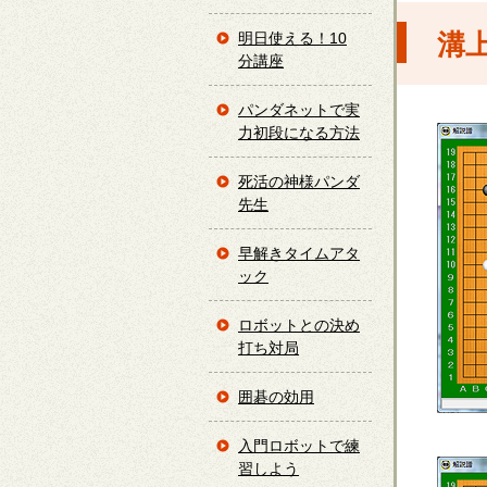
溝
明日使える！10
分講座
パンダネットで実
力初段になる方法
死活の神様パンダ
先生
早解きタイムアタ
ック
ロボットとの決め
打ち対局
囲碁の効用
入門ロボットで練
習しよう