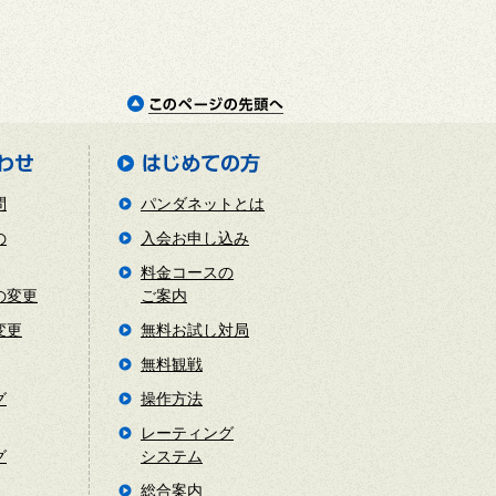
問
パンダネットとは
の
入会お申し込み
料金コースの
の変更
ご案内
変更
無料お試し対局
無料観戦
グ
操作方法
レーティング
グ
システム
総合案内