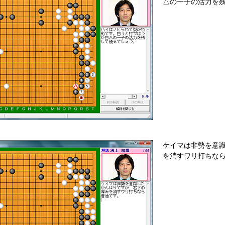
△の一子の活力を
ケイマは非勢を意
を消すワリ打ちな