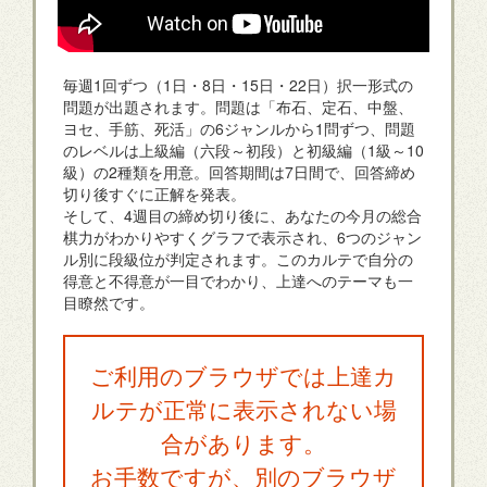
毎週1回ずつ（1日・8日・15日・22日）択一形式の
問題が出題されます。問題は「布石、定石、中盤、
ヨセ、手筋、死活」の6ジャンルから1問ずつ、問題
のレベルは上級編（六段～初段）と初級編（1級～10
級）の2種類を用意。回答期間は7日間で、回答締め
切り後すぐに正解を発表。
そして、4週目の締め切り後に、あなたの今月の総合
棋力がわかりやすくグラフで表示され、6つのジャン
ル別に段級位が判定されます。このカルテで自分の
得意と不得意が一目でわかり、上達へのテーマも一
目瞭然です。
ご利用のブラウザでは上達カ
ルテが正常に表示されない場
合があります。
お手数ですが、別のブラウザ