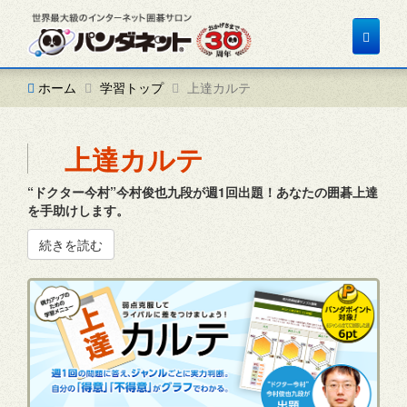
Toggle
navigat
ホーム
学習トップ
上達カルテ
上達カルテ
“ドクター今村”今村俊也九段が週1回出題！あなたの囲碁上達
を手助けします。
続きを読む