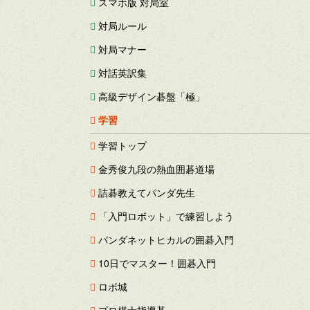
スマホ版 対局室
対局ルール
対局マナー
対話英訳集
高級デザイン碁盤「極」
学習
学習トップ
金秀俊九段の熱血囲碁道場
詰碁教えてパンダ先生
「入門ロボット」で練習しよう
パンダネットヒカルの囲碁入門
10日でマスター！囲碁入門
ロボ城
プロ棋士指導碁