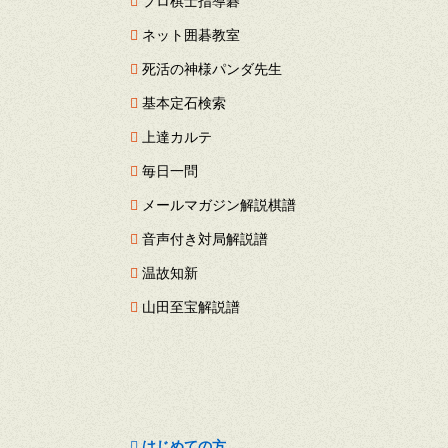
ネット囲碁教室
死活の神様パンダ先生
基本定石検索
上達カルテ
毎日一問
メールマガジン解説棋譜
音声付き対局解説譜
温故知新
山田至宝解説譜
はじめての方