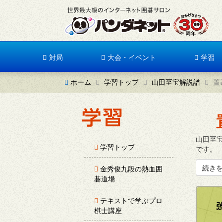
対局
大会・イベント
学習
ホーム
学習トップ
山田至宝解説譜
置
山田至
学習トップ
です。
続き
金秀俊九段の熱血囲
碁道場
テキストで学ぶプロ
棋士講座