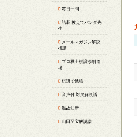
毎日一問
詰碁 教えてパンダ先
生
メールマガジン解説
棋譜
プロ棋士棋譜添削道
場
棋譜で勉強
音声付 対局解説譜
温故知新
山田至宝解説譜