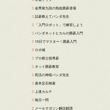
金秀俊九段の熱血囲碁道場
詰碁教えてパンダ先生
「入門ロボット」で練習しよう
パンダネットヒカルの囲碁入門
10日でマスター！囲碁入門
ロボ城
プロ棋士指導碁
ネット囲碁教室
死活の神様パンダ先生
基本定石検索
上達カルテ
毎日一問
メールマガジン解説棋譜