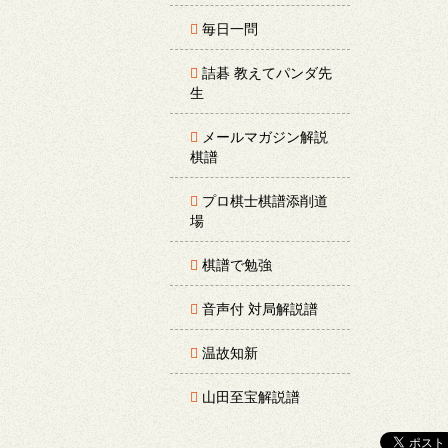
毎日一問
詰碁 教えてパンダ先
生
メールマガジン解説
棋譜
プロ棋士棋譜添削道
場
棋譜で勉強
音声付 対局解説譜
温故知新
山田至宝解説譜