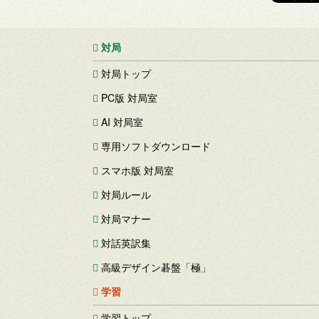
対局
対局トップ
PC版 対局室
AI 対局室
専用ソフトダウンロード
スマホ版 対局室
対局ルール
対局マナー
対話英訳集
高級デザイン碁盤「極」
学習
学習トップ