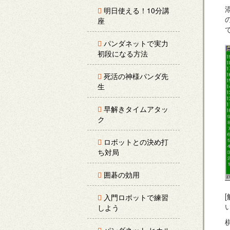
明日使える！10分講
座
パンダネットで実力
初段になる方法
死活の神様パンダ先
生
早解きタイムアタッ
ク
ロボットとの決め打
ち対局
囲碁の効用
入門ロボットで練習
しよう