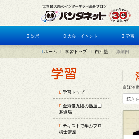
対局
大会・イベント
学習
ホーム
学習トップ
白江塾
添削例
白江治
学習トップ
続き
金秀俊九段の熱血囲
碁道場
テキストで学ぶプロ
棋士講座