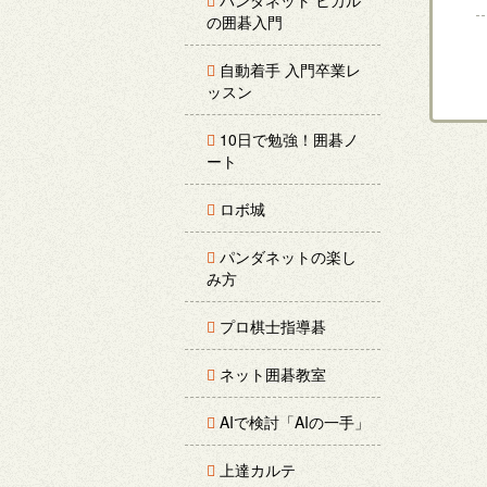
パンダネット ヒカル
の囲碁入門
自動着手 入門卒業レ
ッスン
10日で勉強！囲碁ノ
ート
ロボ城
パンダネットの楽し
み方
プロ棋士指導碁
ネット囲碁教室
AIで検討「AIの一手」
上達カルテ