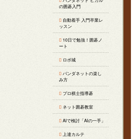
パンダネット ヒカル
の囲碁入門
自動着手 入門卒業レ
ッスン
10日で勉強！囲碁ノ
ート
ロボ城
パンダネットの楽し
み方
プロ棋士指導碁
ネット囲碁教室
AIで検討「AIの一手」
上達カルテ