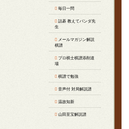
毎日一問
詰碁 教えてパンダ先
生
メールマガジン解説
棋譜
プロ棋士棋譜添削道
場
棋譜で勉強
音声付 対局解説譜
温故知新
山田至宝解説譜