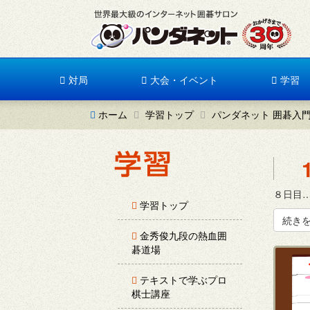
対局
大会・イベント
学習
ホーム
学習トップ
パンダネット 囲碁入
８日目…
学習トップ
続き
金秀俊九段の熱血囲
碁道場
テキストで学ぶプロ
棋士講座