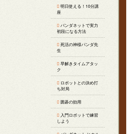
明日使える！10分講
座
パンダネットで実力
初段になる方法
死活の神様パンダ先
生
早解きタイムアタッ
ク
ロボットとの決め打
ち対局
囲碁の効用
入門ロボットで練習
しよう