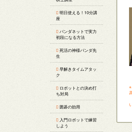
明日使える！10分講
座
パンダネットで実力
初段になる方法
死活の神様パンダ先
生
早解きタイムアタッ
ク
ロボットとの決め打
ち対局
囲碁の効用
入門ロボットで練習
しよう