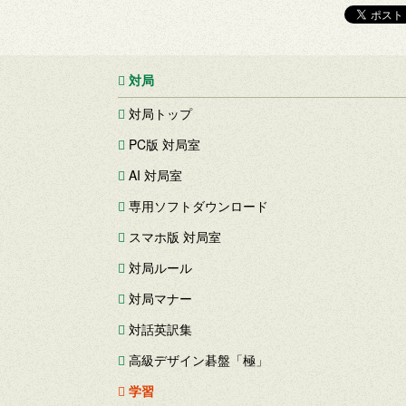
対局
対局トップ
PC版 対局室
AI 対局室
専用ソフトダウンロード
スマホ版 対局室
対局ルール
対局マナー
対話英訳集
高級デザイン碁盤「極」
学習