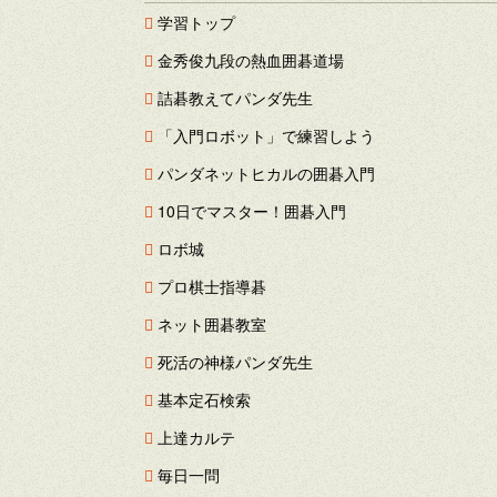
学習トップ
金秀俊九段の熱血囲碁道場
詰碁教えてパンダ先生
「入門ロボット」で練習しよう
パンダネットヒカルの囲碁入門
10日でマスター！囲碁入門
ロボ城
プロ棋士指導碁
ネット囲碁教室
死活の神様パンダ先生
基本定石検索
上達カルテ
毎日一問