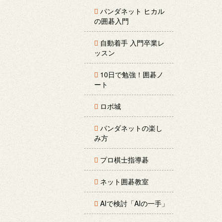
パンダネット ヒカル
の囲碁入門
自動着手 入門卒業レ
ッスン
10日で勉強！囲碁ノ
ート
ロボ城
パンダネットの楽し
み方
プロ棋士指導碁
ネット囲碁教室
AIで検討「AIの一手」