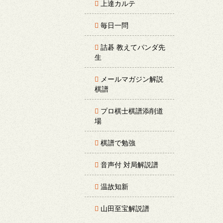
上達カルテ
毎日一問
詰碁 教えてパンダ先
生
メールマガジン解説
棋譜
プロ棋士棋譜添削道
場
棋譜で勉強
音声付 対局解説譜
温故知新
山田至宝解説譜