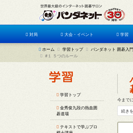
対局
大会・イベント
学習
ホーム
学習トップ
パンダネット 囲碁入
#１ ５つのルール
学習トップ
今まで
金秀俊九段の熱血囲
続き
碁道場
テキストで学ぶプロ
棋士講座