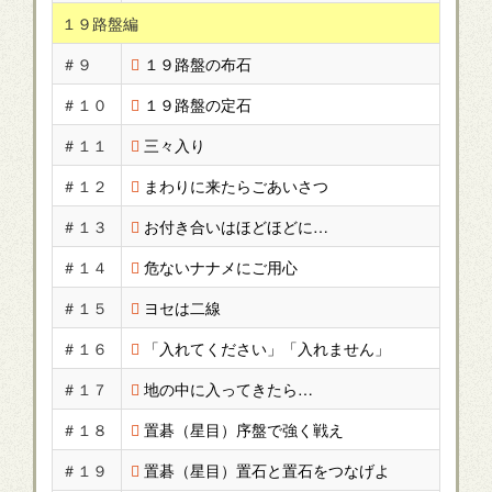
１９路盤編
＃９
１９路盤の布石
＃１０
１９路盤の定石
＃１１
三々入り
＃１２
まわりに来たらごあいさつ
＃１３
お付き合いはほどほどに…
＃１４
危ないナナメにご用心
＃１５
ヨセは二線
＃１６
「入れてください」「入れません」
＃１７
地の中に入ってきたら…
＃１８
置碁（星目）序盤で強く戦え
＃１９
置碁（星目）置石と置石をつなげよ