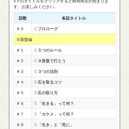
※下のタイトルをクリックすると動画再生が始まりま
す。お楽しみください。
話数
各話タイトル
＃０
プロローグ
９路盤編
＃１
５つのルール
＃２
９路盤で打とう
＃３
３つの法則
＃４
石を取るコツ
＃５
石の取り方
＃６
「生きる」って何？
＃７
「カケメ」って何？
＃８
「生き」と「死に」