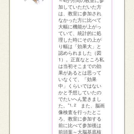
～4か月間の教室に参
加していただいた方
は、教室に参加され
なかった方に比べて
大幅に機能が上がっ
ていて、統計的に処
理した時にその上が
り幅は「効果大」と
認められました（図
1）。正直なところ私
は当初そこまでの効
果があるとは思って
いなくて、「効果
中」くらいではない
かと予想していたの
でたいへん驚きまし
た。
*1, 2
また、脳画
像検査を行ったとこ
ろ、教室に参加する
前に比べて参加後は
前頭葉～大脳基底核