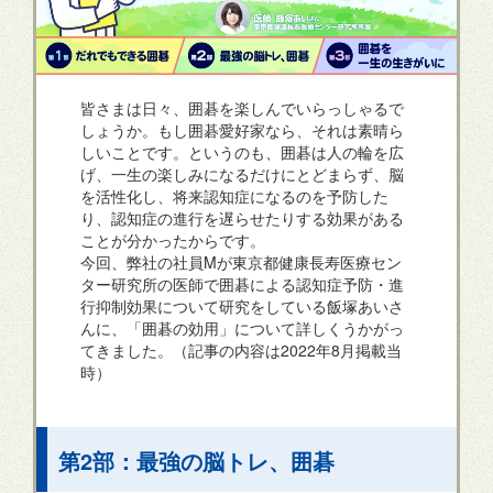
皆さまは日々、囲碁を楽しんでいらっしゃるで
しょうか。もし囲碁愛好家なら、それは素晴ら
しいことです。というのも、囲碁は人の輪を広
げ、一生の楽しみになるだけにとどまらず、脳
を活性化し、将来認知症になるのを予防した
り、認知症の進行を遅らせたりする効果がある
ことが分かったからです。
今回、弊社の社員Mが東京都健康長寿医療セン
ター研究所の医師で囲碁による認知症予防・進
行抑制効果について研究をしている飯塚あいさ
んに、「囲碁の効用」について詳しくうかがっ
てきました。（記事の内容は2022年8月掲載当
時）
第2部：最強の脳トレ、囲碁