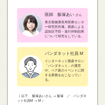
医師 飯塚あい
さん
東京都健康長寿医療センタ
ー研究所所属。囲碁による
認知症予防・進行抑制効果
について研究をしている。
パンダネット社員 M
インターネット囲碁サロン
「パンダネット」の運営
や、ペア碁のイベントに関
する業務をおこなってい
る。
（ 以下、 飯塚あいさん → 飯塚 ／ パンダネ
ット社員M → M ）