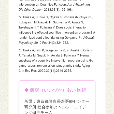
Intervention on Cognitive Function.
Am J Alzheimers
Dis Other Demen
. 2018;33(3):192-198.
*2 Iizuka A, Suzuki H, Ogawa S, Kobayashi-Cuya KE,
Kobayashi M, Inagaki H, Sugiyama M, Awata S,
Takebayashi T, Fujiwara Y. Does social interaction
influence the effect of cognitive intervention program? A
randomized controlled trial using Go game.
Int J Geriatr
Psychiatry
. 2019 Feb;34(2):324-332.
*3 Iizuka A, Ishii K, Wagatsuma K, Ishibashi K, Onishi
A, Tanaka M, Suzuki H, Awata S, Fujiwara Y. Neural
substrate of a cognitive intervention program using Go
game: a positron emission tomography study. Aging
Clin Exp Res. 2020;32(11):2349-2355.
◆ 飯塚（いいづか）あい 医師
所属：東京都健康長寿医療センター
研究所 社会参加とヘルシーエイジ
ング研究チーム