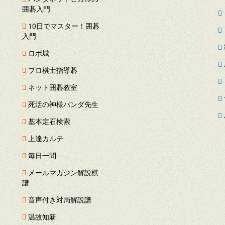
囲碁入門
ス
10日でマスター！囲碁
ー
入門
ロボ城
プロ棋士指導碁
ネット囲碁教室
死活の神様パンダ先生
基本定石検索
上達カルテ
毎日一問
メールマガジン解説棋
譜
音声付き対局解説譜
温故知新