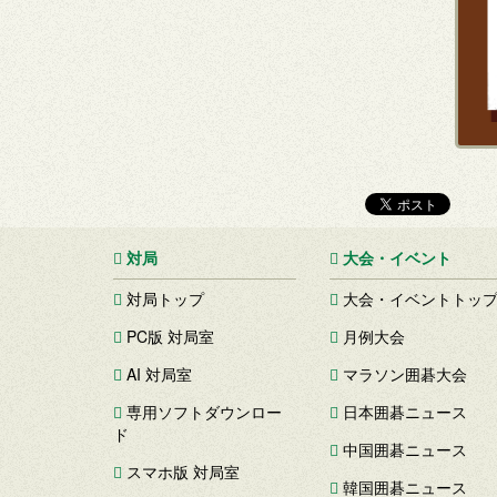
対局
大会・イベント
対局トップ
大会・イベントトッ
PC版 対局室
月例大会
AI 対局室
マラソン囲碁大会
専用ソフトダウンロー
日本囲碁ニュース
ド
中国囲碁ニュース
スマホ版 対局室
韓国囲碁ニュース