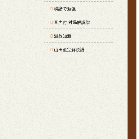
棋譜で勉強
音声付 対局解説譜
温故知新
山田至宝解説譜