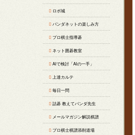
ロボ城
パンダネットの楽しみ方
プロ棋士指導碁
ネット囲碁教室
AIで検討「AIの一手」
上達カルテ
毎日一問
詰碁 教えてパンダ先生
メールマガジン解説棋譜
プロ棋士棋譜添削道場