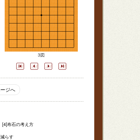
3図
ージへ
[4]布石の考え方
を減らす