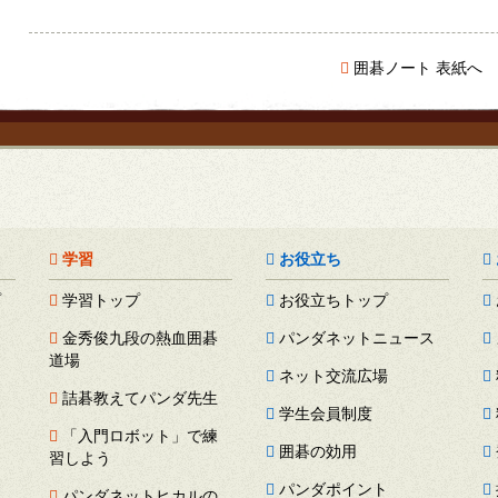
囲碁ノート 表紙へ
学習
お役立ち
プ
学習トップ
お役立ちトップ
金秀俊九段の熱血囲碁
パンダネットニュース
道場
ネット交流広場
詰碁教えてパンダ先生
学生会員制度
「入門ロボット」で練
囲碁の効用
習しよう
パンダポイント
パンダネットヒカルの