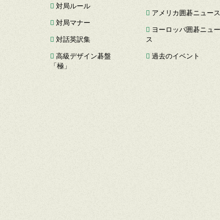
対局ルール
アメリカ囲碁ニュー
対局マナー
ヨーロッパ囲碁ニュ
対話英訳集
ス
高級デザイン碁盤
過去のイベント
「極」