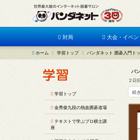
対局
大会・イベン
ホーム
学習トップ
パンダネット 囲碁入門ト
パン
２日目
続
学習トップ
金秀俊九段の熱血囲碁道場
テキストで学ぶプロ棋士講
座