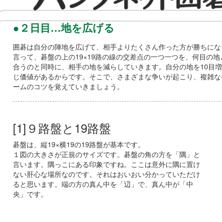
●２日目…地を広げる
囲碁は自分の陣地を広げて、相手よりたくさん作った方が勝ちにな
言って、碁盤の上の19×19路の線の交差点の一つ一つを、何目の
合うのと同時に、相手の地を減らしていきます。自分の地を10目増
じ価値があるからです。そこで、さまざまな争いが起こり、複雑な
ームのコツを覚えていきましょう。
[1]９路盤と19路盤
碁盤は、縦19×横19の19路盤が基本です。
１図の大きさが正規のサイズです。碁盤の角の方を「隅」と
言います。隅っこにある印象ですね。ここは意外に隅に置け
ない肝心な場所なのです。それはおいおい分かっていただけ
ると思います。端の方の真ん中を「辺」で、真ん中が「中
央」です。