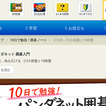
ト
学習
お役立ち
ップ
10日で勉強！囲碁ノート
２日目…[1]９路盤と19路盤
ダネット 囲碁入門
…地を広げる - [1]９路盤と19路盤
きを読む