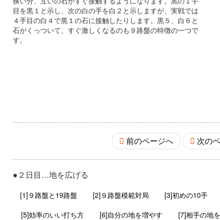
狭い分、互いの石がすぐ接触するようになります。黒の１手
目を黒１と示し、次の白の手を白２と示しますが、実戦では
４手目の白４で黒１の石に接触したりします。黒５、白６と
石がくっついて、すぐ激しくなるのも９路盤の特徴の一つで
す。
前のページへ
次のペ
●２日目…地を広げる
[1]９路盤と19路盤
[2]９路盤模範対局
[3]初めの10手
[5]効率のいい打ち方
[6]自分の地を増やす
[7]相手の地