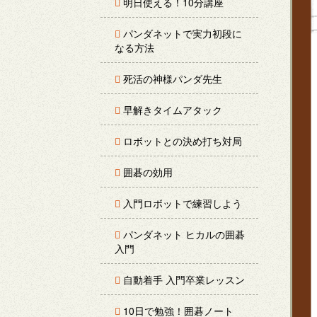
明日使える！10分講座
パンダネットで実力初段に
なる方法
死活の神様パンダ先生
早解きタイムアタック
ロボットとの決め打ち対局
囲碁の効用
入門ロボットで練習しよう
パンダネット ヒカルの囲碁
入門
自動着手 入門卒業レッスン
10日で勉強！囲碁ノート