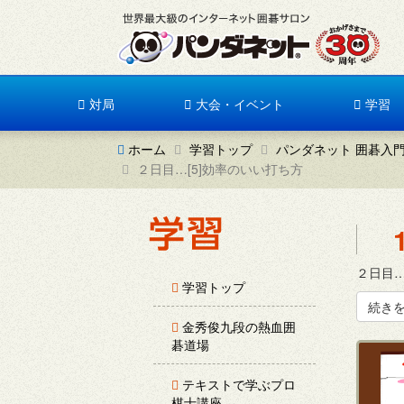
対局
大会・イベント
学習
ホーム
学習トップ
パンダネット 囲碁入
２日目…[5]効率のいい打ち方
２日目…
学習トップ
続き
金秀俊九段の熱血囲
碁道場
テキストで学ぶプロ
棋士講座