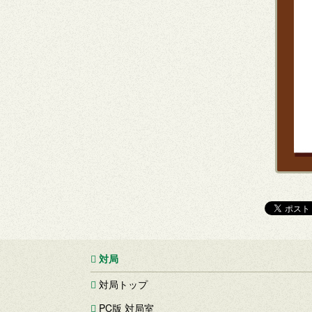
対局
対局トップ
PC版 対局室