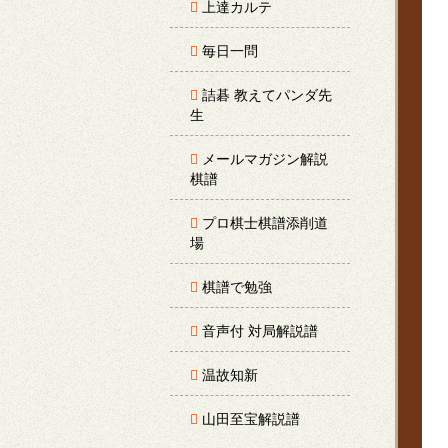
上達カルテ
毎日一問
詰碁 教えてパンダ先
生
メールマガジン解説
棋譜
プロ棋士棋譜添削道
場
棋譜で勉強
音声付 対局解説譜
温故知新
山田至宝解説譜