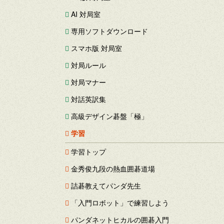
AI 対局室
専用ソフトダウンロード
スマホ版 対局室
対局ルール
対局マナー
対話英訳集
高級デザイン碁盤「極」
学習
学習トップ
金秀俊九段の熱血囲碁道場
詰碁教えてパンダ先生
「入門ロボット」で練習しよう
パンダネットヒカルの囲碁入門