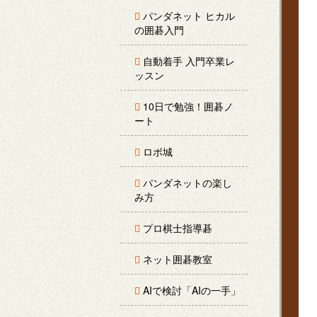
パンダネット ヒカル
の囲碁入門
自動着手 入門卒業レ
ッスン
10日で勉強！囲碁ノ
ート
ロボ城
パンダネットの楽し
み方
プロ棋士指導碁
ネット囲碁教室
AIで検討「AIの一手」