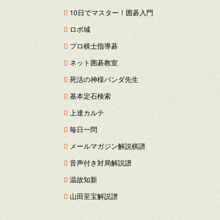
10日でマスター！囲碁入門
ロボ城
プロ棋士指導碁
ネット囲碁教室
死活の神様パンダ先生
基本定石検索
上達カルテ
毎日一問
メールマガジン解説棋譜
音声付き対局解説譜
温故知新
山田至宝解説譜