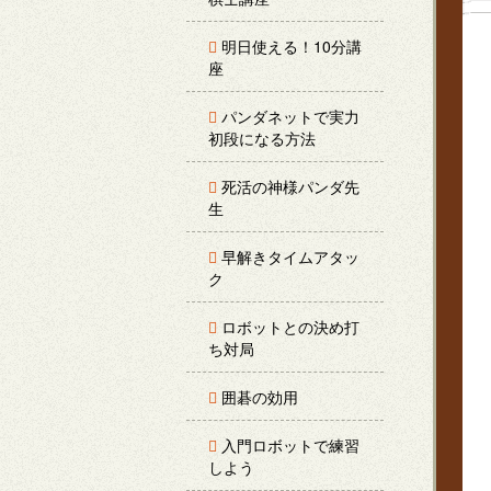
明日使える！10分講
座
パンダネットで実力
初段になる方法
死活の神様パンダ先
生
早解きタイムアタッ
ク
ロボットとの決め打
ち対局
囲碁の効用
入門ロボットで練習
しよう