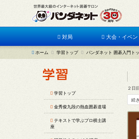
対局
大会・イベン
ホーム
学習トップ
パンダネット 囲碁入門ト
２日目
学習トップ
続
金秀俊九段の熱血囲碁道場
テキストで学ぶプロ棋士講
座