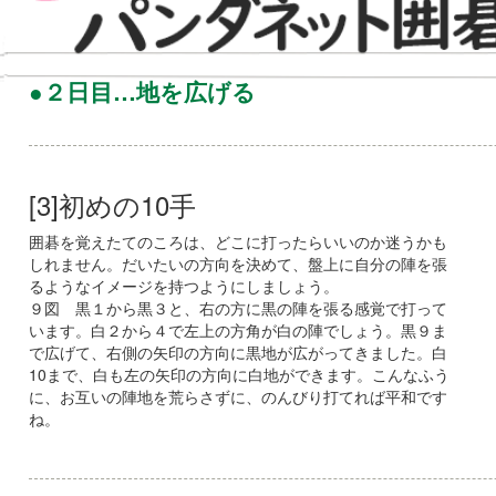
●２日目…地を広げる
[3]初めの10手
囲碁を覚えたてのころは、どこに打ったらいいのか迷うかも
しれません。だいたいの方向を決めて、盤上に自分の陣を張
るようなイメージを持つようにしましょう。
９図 黒１から黒３と、右の方に黒の陣を張る感覚で打って
います。白２から４で左上の方角が白の陣でしょう。黒９ま
で広げて、右側の矢印の方向に黒地が広がってきました。白
10まで、白も左の矢印の方向に白地ができます。こんなふう
に、お互いの陣地を荒らさずに、のんびり打てれば平和です
ね。