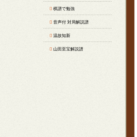
棋譜で勉強
音声付 対局解説譜
温故知新
山田至宝解説譜