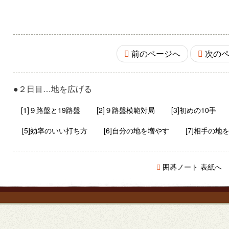
前のページへ
次のペ
●２日目…地を広げる
[1]９路盤と19路盤
[2]９路盤模範対局
[3]初めの10手
[5]効率のいい打ち方
[6]自分の地を増やす
[7]相手の地
囲碁ノート 表紙へ