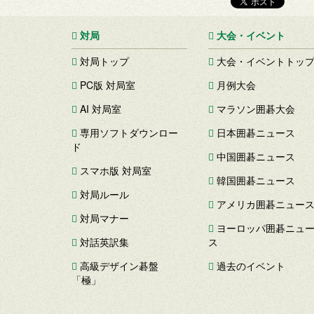
対局
大会・イベント
対局トップ
大会・イベントトッ
PC版 対局室
月例大会
AI 対局室
マラソン囲碁大会
専用ソフトダウンロー
日本囲碁ニュース
ド
中国囲碁ニュース
スマホ版 対局室
韓国囲碁ニュース
対局ルール
アメリカ囲碁ニュー
対局マナー
ヨーロッパ囲碁ニュ
対話英訳集
ス
高級デザイン碁盤
過去のイベント
「極」