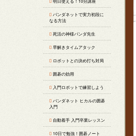
明日使える！10分講座
パンダネットで実力初段に
なる方法
死活の神様パンダ先生
早解きタイムアタック
ロボットとの決め打ち対局
囲碁の効用
入門ロボットで練習しよう
パンダネット ヒカルの囲碁
入門
自動着手 入門卒業レッスン
10日で勉強！囲碁ノート