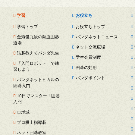
学習
お役立ち
プ
学習トップ
お役立ちトップ
金秀俊九段の熱血囲碁
パンダネットニュース
道場
ネット交流広場
詰碁教えてパンダ先生
学生会員制度
「入門ロボット」で練
囲碁の効用
習しよう
パンダポイント
パンダネットヒカルの
囲碁入門
ス
10日でマスター！囲碁
ー
入門
ロボ城
プロ棋士指導碁
ネット囲碁教室