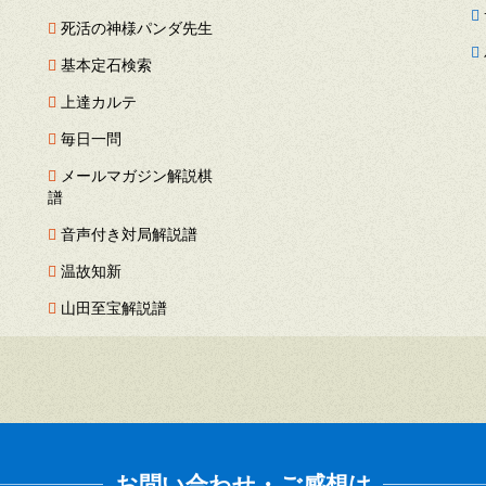
死活の神様パンダ先生
基本定石検索
上達カルテ
毎日一問
メールマガジン解説棋
譜
音声付き対局解説譜
温故知新
山田至宝解説譜