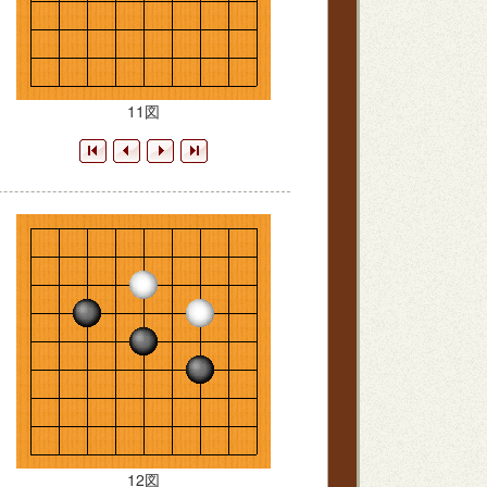
11図
12図