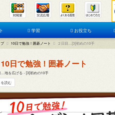
ト
学習
お役立ち
ップ
10日で勉強！囲碁ノート
２日目…[3]初めの10手
10日で勉強！囲碁ノート
…地を広げる - [3]初めの10手
きを読む