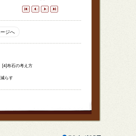
ージへ
[4]布石の考え方
を減らす