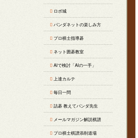
ロボ城
パンダネットの楽しみ方
プロ棋士指導碁
ネット囲碁教室
AIで検討「AIの一手」
上達カルテ
毎日一問
詰碁 教えてパンダ先生
メールマガジン解説棋譜
プロ棋士棋譜添削道場