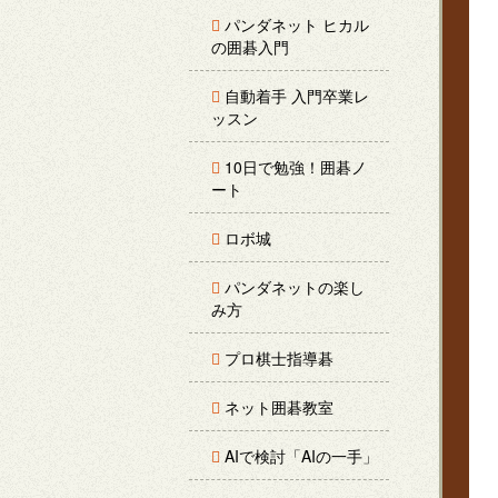
パンダネット ヒカル
の囲碁入門
自動着手 入門卒業レ
ッスン
10日で勉強！囲碁ノ
ート
ロボ城
パンダネットの楽し
み方
プロ棋士指導碁
ネット囲碁教室
AIで検討「AIの一手」