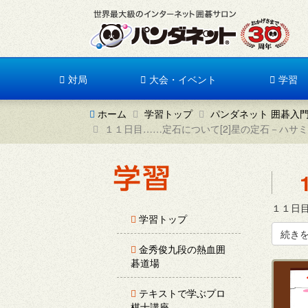
対局
大会・イベント
学習
ホーム
学習トップ
パンダネット 囲碁入
１１日目……定石について[2]星の定石－ハサミ
１１日目
学習トップ
続き
金秀俊九段の熱血囲
碁道場
テキストで学ぶプロ
棋士講座