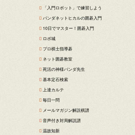
「入門ロボット」で練習しよう
パンダネットヒカルの囲碁入門
10日でマスター！囲碁入門
ロボ城
プロ棋士指導碁
ネット囲碁教室
死活の神様パンダ先生
基本定石検索
上達カルテ
毎日一問
メールマガジン解説棋譜
音声付き対局解説譜
温故知新