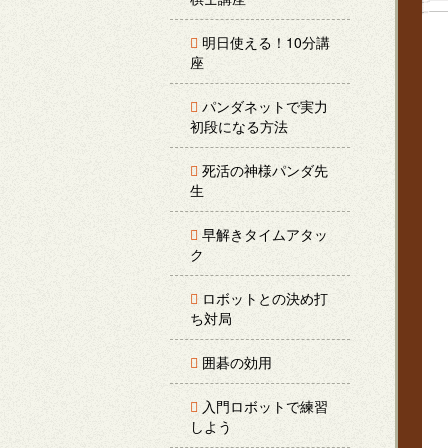
明日使える！10分講
座
パンダネットで実力
初段になる方法
死活の神様パンダ先
生
早解きタイムアタッ
ク
ロボットとの決め打
ち対局
囲碁の効用
入門ロボットで練習
しよう