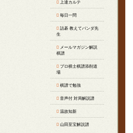
上達カルテ
毎日一問
詰碁 教えてパンダ先
生
メールマガジン解説
棋譜
プロ棋士棋譜添削道
場
棋譜で勉強
音声付 対局解説譜
温故知新
山田至宝解説譜