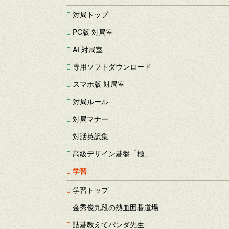
対局トップ
PC版 対局室
AI 対局室
専用ソフトダウンロード
スマホ版 対局室
対局ルール
対局マナー
対話英訳集
高級デザイン碁盤「極」
学習
学習トップ
金秀俊九段の熱血囲碁道場
詰碁教えてパンダ先生