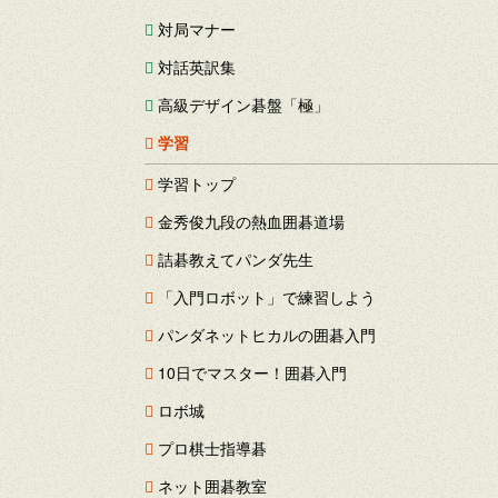
対局マナー
対話英訳集
高級デザイン碁盤「極」
学習
学習トップ
金秀俊九段の熱血囲碁道場
詰碁教えてパンダ先生
「入門ロボット」で練習しよう
パンダネットヒカルの囲碁入門
10日でマスター！囲碁入門
ロボ城
プロ棋士指導碁
ネット囲碁教室