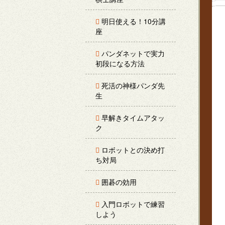
明日使える！10分講
座
パンダネットで実力
初段になる方法
死活の神様パンダ先
生
早解きタイムアタッ
ク
ロボットとの決め打
ち対局
囲碁の効用
入門ロボットで練習
しよう