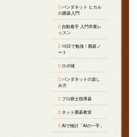
パンダネット ヒカル
の囲碁入門
自動着手 入門卒業レ
ッスン
10日で勉強！囲碁ノ
ート
ロボ城
パンダネットの楽し
み方
プロ棋士指導碁
ネット囲碁教室
AIで検討「AIの一手」