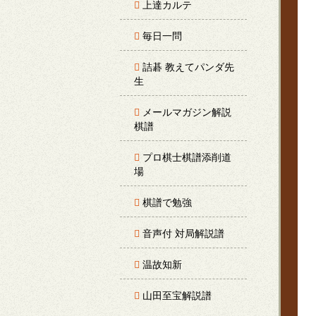
上達カルテ
毎日一問
詰碁 教えてパンダ先
生
メールマガジン解説
棋譜
プロ棋士棋譜添削道
場
棋譜で勉強
音声付 対局解説譜
温故知新
山田至宝解説譜