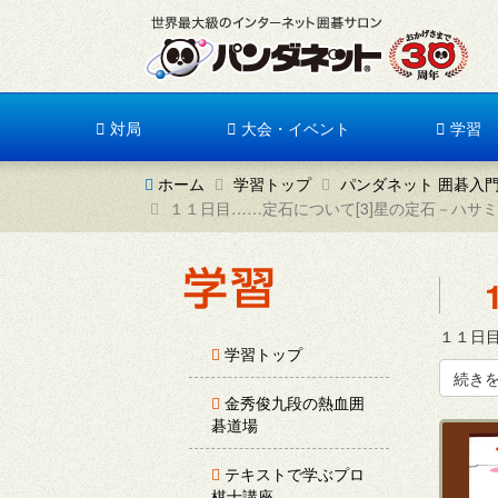
対局
大会・イベント
学習
ホーム
学習トップ
パンダネット 囲碁入
１１日目……定石について[3]星の定石－ハサ
１１日目
学習トップ
続き
金秀俊九段の熱血囲
碁道場
テキストで学ぶプロ
棋士講座