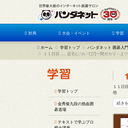
対局
大会・イベント
学習
ホーム
学習トップ
パンダネット 囲碁入
１１日目……定石について[7]一間ガカリ－上
１１日目
学習トップ
他
続き
金秀俊九段の熱血囲
碁道場
テキストで学ぶプロ
棋士講座