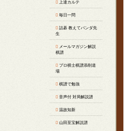
上達カルテ
毎日一問
詰碁 教えてパンダ先
生
メールマガジン解説
棋譜
プロ棋士棋譜添削道
場
棋譜で勉強
音声付 対局解説譜
温故知新
山田至宝解説譜