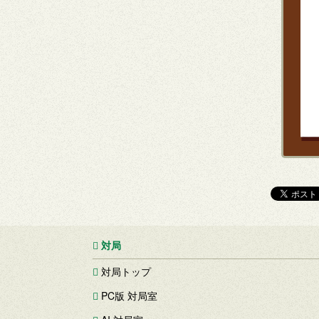
対局
対局トップ
PC版 対局室