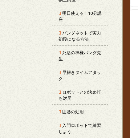
明日使える！10分講
座
パンダネットで実力
初段になる方法
死活の神様パンダ先
生
早解きタイムアタッ
ク
ロボットとの決め打
ち対局
囲碁の効用
入門ロボットで練習
しよう