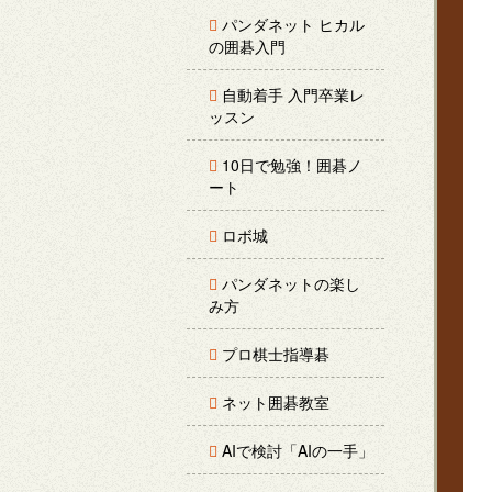
パンダネット ヒカル
の囲碁入門
自動着手 入門卒業レ
ッスン
10日で勉強！囲碁ノ
ート
ロボ城
パンダネットの楽し
み方
プロ棋士指導碁
ネット囲碁教室
AIで検討「AIの一手」