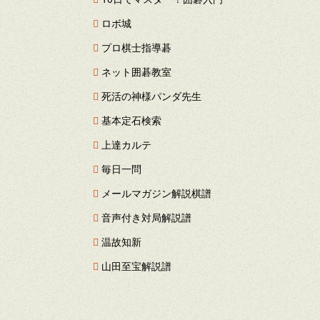
ロボ城
プロ棋士指導碁
ネット囲碁教室
死活の神様パンダ先生
基本定石検索
上達カルテ
毎日一問
メールマガジン解説棋譜
音声付き対局解説譜
温故知新
山田至宝解説譜