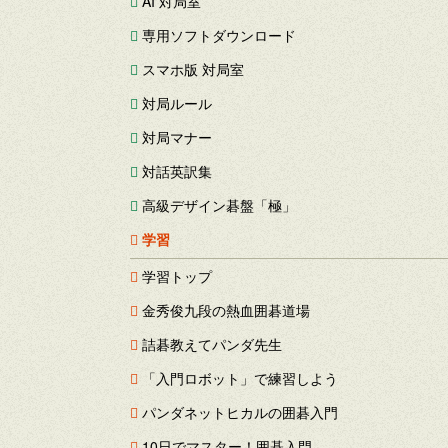
AI 対局室
専用ソフトダウンロード
スマホ版 対局室
対局ルール
対局マナー
対話英訳集
高級デザイン碁盤「極」
学習
学習トップ
金秀俊九段の熱血囲碁道場
詰碁教えてパンダ先生
「入門ロボット」で練習しよう
パンダネットヒカルの囲碁入門
10日でマスター！囲碁入門