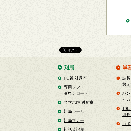
PC版 対局室
詰碁
教え
専用ソフト
ダウンロード
パン
ヒカ
スマホ版 対局室
10
対局ルール
囲碁
対局マナー
ロボ
対話英訳集