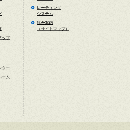
レーティング
グ
システム
総合案内
度
（サイトマップ）
アップ
ンター
ルーム