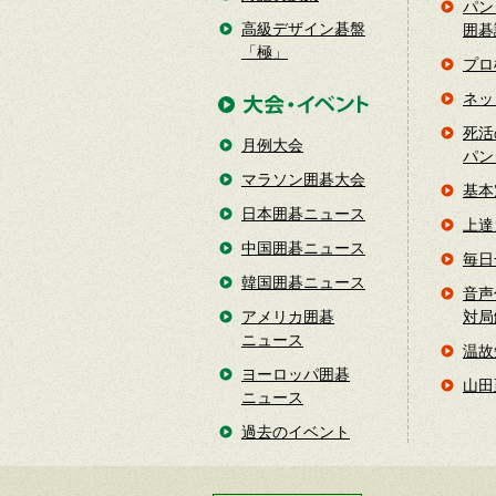
パン
高級デザイン碁盤
囲碁
「極」
プロ
ネッ
死活
月例大会
パン
マラソン囲碁大会
基本
日本囲碁ニュース
上達
中国囲碁ニュース
毎日
韓国囲碁ニュース
音声
アメリカ囲碁
対局
ニュース
温故
ヨーロッパ囲碁
山田
ニュース
過去のイベント