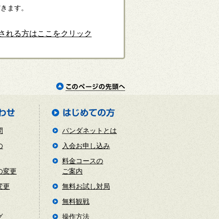
だきます。
変更される方はここをクリック
問
パンダネットとは
の
入会お申し込み
料金コースの
の変更
ご案内
変更
無料お試し対局
無料観戦
グ
操作方法