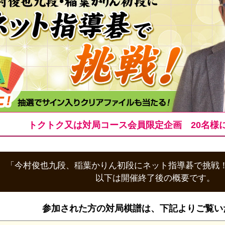
トクトク又は対局コース会員限定企画 20名様
「今村俊也九段、稲葉かりん初段にネット指導碁で挑戦
以下は開催終了後の概要です。
参加された方の対局棋譜は、
下記よりご覧い