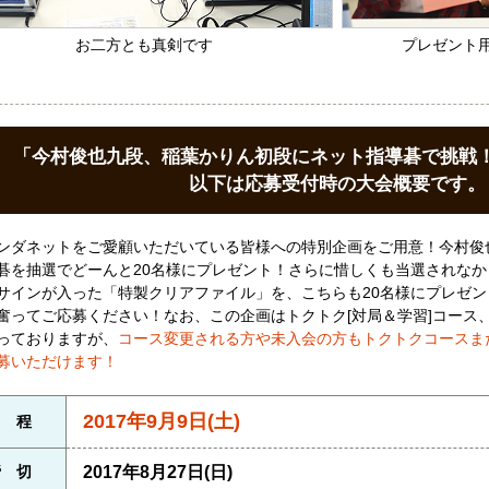
お二方とも真剣です
プレゼント
「今村俊也九段、稲葉かりん初段にネット指導碁で挑戦
以下は応募受付時の大会概要です。
ンダネットをご愛顧いただいている皆様への特別企画をご用意！今村俊
碁を抽選でどーんと20名様にプレゼント！さらに惜しくも当選されな
サインが入った「特製クリアファイル」を、こちらも20名様にプレゼ
奮ってご応募ください！なお、この企画はトクトク[対局＆学習]コース
っておりますが、
コース変更される方や未入会の方もトクトクコースま
募いただけます！
2017年9月9日(土)
日 程
締 切
2017年8月27日(日)