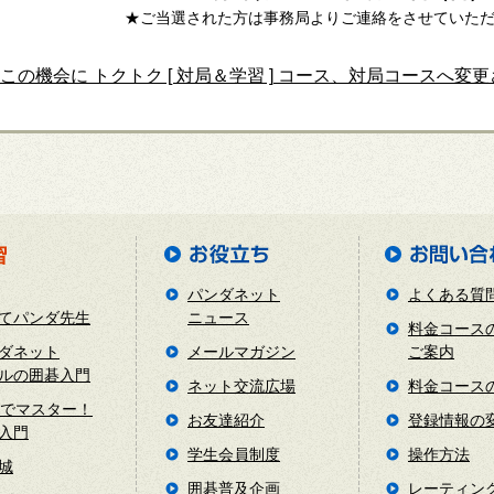
★ご当選された方は事務局よりご連絡をさせていた
この機会に トクトク [ 対局＆学習 ] コース、対局コースへ
パンダネット
よくある質
てパンダ先生
ニュース
料金コース
ダネット
メールマガジン
ご案内
ルの囲碁入門
ネット交流広場
料金コース
日でマスター！
お友達紹介
登録情報の
入門
学生会員制度
操作方法
城
囲碁普及企画
レーティン