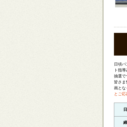
日頃パ
ト指導
抽選で
皆さま
画とな
とご応