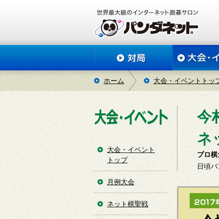
ホーム
大会・イベントトッ
今
ネ
大会・イベント
プロ棋
トップ
日頃パ
月例大会
ネット棋聖戦