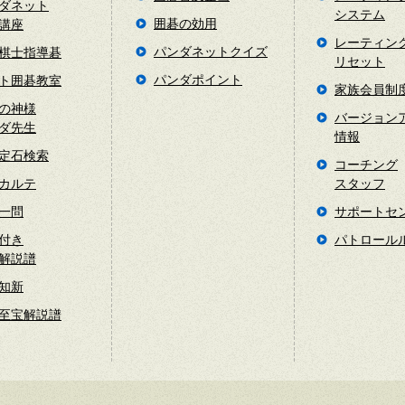
ダネット
システム
囲碁の効用
講座
レーティン
パンダネットクイズ
棋士指導碁
リセット
パンダポイント
ト囲碁教室
家族会員制
の神様
バージョン
ダ先生
情報
定石検索
コーチング
カルテ
スタッフ
一問
サポートセ
付き
パトロール
解説譜
知新
至宝解説譜