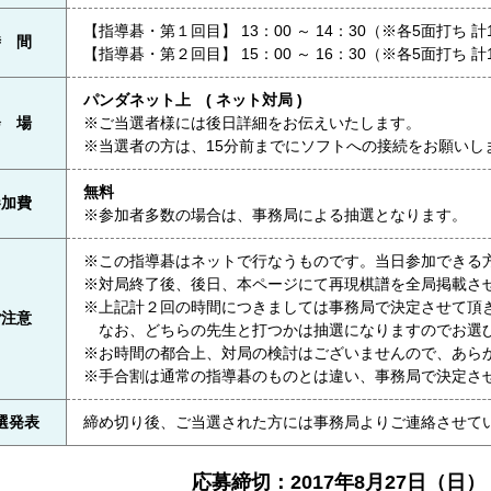
【指導碁・第１回目】 13：00 ～ 14：30（※各5面打ち 
時 間
【指導碁・第２回目】 15：00 ～ 16：30（※各5面打ち 
パンダネット上 ( ネット対局 )
会 場
※ご当選者様には後日詳細をお伝えいたします。
※当選者の方は、15分前までにソフトへの接続をお願いし
無料
参加費
※参加者多数の場合は、事務局による抽選となります。
※この指導碁はネットで行なうものです。当日参加できる
※対局終了後、後日、本ページにて再現棋譜を全局掲載さ
※上記計２回の時間につきましては事務局で決定させて頂
ご注意
なお、どちらの先生と打つかは抽選になりますのでお選
※お時間の都合上、対局の検討はございませんので、あら
※手合割は通常の指導碁のものとは違い、事務局で決定さ
選発表
締め切り後、ご当選された方には事務局よりご連絡させて
応募締切：2017年8月27日（日）