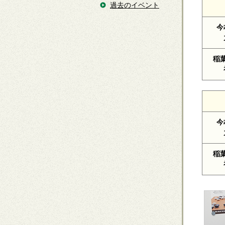
過去のイベント
今
稲
今
稲