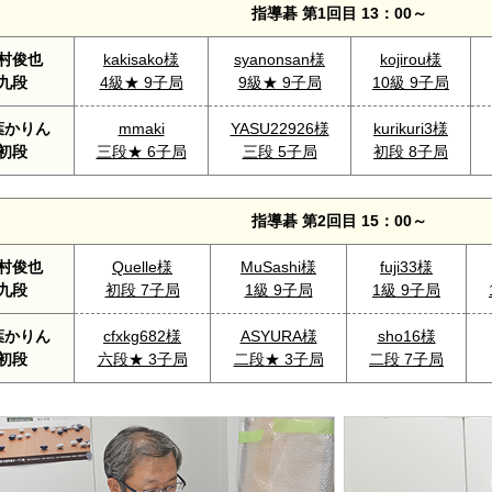
指導碁 第1回目 13：00～
村俊也
kakisako様
syanonsan様
kojirou様
九段
4級★ 9子局
9級★ 9子局
10級 9子局
葉かりん
mmaki
YASU22926様
kurikuri3様
初段
三段★ 6子局
三段 5子局
初段 8子局
指導碁 第2回目 15：00～
村俊也
Quelle様
MuSashi様
fuji33様
九段
初段 7子局
1級 9子局
1級 9子局
葉かりん
cfxkg682様
ASYURA様
sho16様
初段
六段★ 3子局
二段★ 3子局
二段 7子局