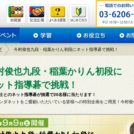
プ
今村俊也九段・稲葉かりん初段にネット指導碁で挑戦！
村俊也九段・稲葉かりん初段に
ット指導碁で挑戦！
士とのネット指導碁が抽選で20名様に当たります！
ンダネットをご愛顧いただいている皆様への特別企画をご用意！今村俊