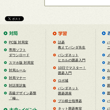
PC版 対局室
詰碁
教えてパンダ先生
専用ソフト
ダウンロード
パンダネット
ヒカルの囲碁入門
スマホ版 対局室
10日でマスター！
対局ルール
囲碁入門
対局マナー
ロボ城
対話英訳集
パンダネット
高級デザイン碁盤
囲碁講座
「極」
プロ棋士指導碁
ネット囲碁教室