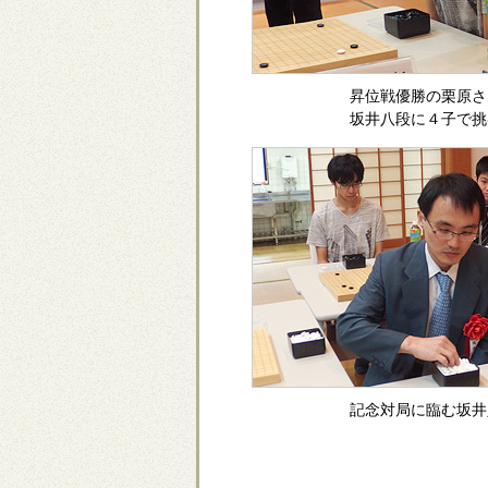
昇位戦優勝の栗原さ
坂井八段に４子で挑
記念対局に臨む坂井