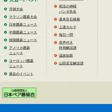
死活の神様
月例大会
パンダ先生
マラソン囲碁大会
基本定石検索
日本囲碁ニュース
上達カルテ
中国囲碁ニュース
毎日一問
韓国囲碁ニュース
音声付き
アメリカ囲碁
対局解説譜
ニュース
温故知新
ヨーロッパ囲碁
山田至宝解説譜
ニュース
過去のイベント