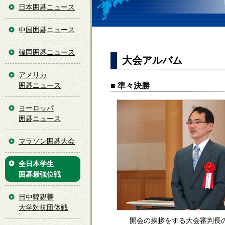
日本囲碁ニュース
中国囲碁ニュース
韓国囲碁ニュース
大会アルバム
アメリカ
■ 準々決勝
囲碁ニュース
ヨーロッパ
囲碁ニュース
マラソン囲碁大会
全日本学生
囲碁最強位戦
日中韓親善
大学対抗団体戦
開会の挨拶をする大会審判長