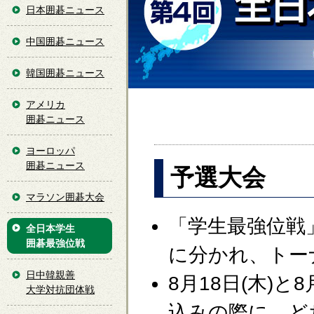
日本囲碁ニュース
中国囲碁ニュース
韓国囲碁ニュース
アメリカ
囲碁ニュース
ヨーロッパ
囲碁ニュース
予選大会
マラソン囲碁大会
「学生最強位戦
全日本学生
囲碁最強位戦
に分かれ、トー
日中韓親善
8月18日(木)
大学対抗団体戦
込みの際に、ど