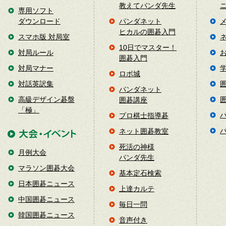
教えてパンダ先生
専用ソフト
ダウンロード
パンダネット
ヒカルの囲碁入門
スマホ版 対局室
10日でマスター！
対局ルール
囲碁入門
対局マナー
ロボ城
対話英訳集
パンダネット
高級デザイン碁盤
囲碁講座
「極」
プロ棋士指導碁
ネット囲碁教室
死活の神様
月例大会
パンダ先生
マラソン囲碁大会
基本定石検索
日本囲碁ニュース
上達カルテ
中国囲碁ニュース
毎日一問
韓国囲碁ニュース
音声付き