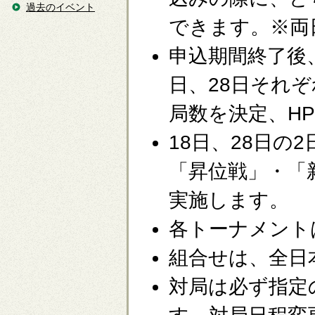
過去のイベント
できます。※両
申込期間終了後
日、28日それ
局数を決定、H
18日、28日の
「昇位戦」・「
実施します。
各トーナメント
組合せは、全日
対局は必ず指定