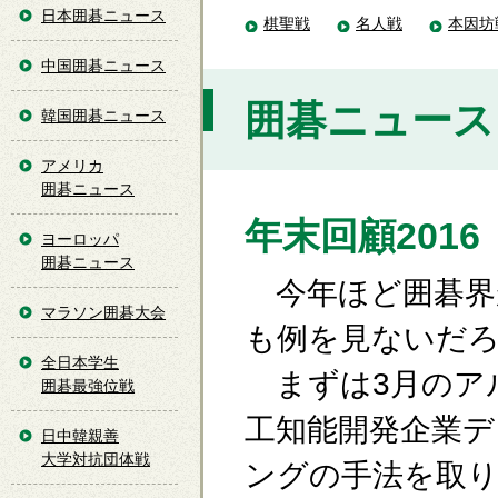
日本囲碁ニュース
棋聖戦
名人戦
本因坊
中国囲碁ニュース
囲碁ニュース [
韓国囲碁ニュース
アメリカ
囲碁ニュース
年末回顧2016
ヨーロッパ
囲碁ニュース
今年ほど囲碁界
マラソン囲碁大会
も例を見ないだ
全日本学生
まずは3月のア
囲碁最強位戦
工知能開発企業
日中韓親善
大学対抗団体戦
ングの手法を取り