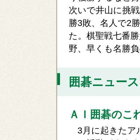
次いで井山に挑戦
勝3敗、名人で2
た。棋聖戦七番勝
野、早くも名勝負
囲碁ニュース [
ＡＩ囲碁のこ
3月に起きたア