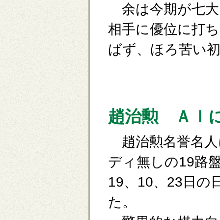
余は今期が七大
相手に優位に打
ばず、ほろ苦い
趙治勲 ＡＩ
趙治勲名誉名人に
ディ無しの19路
19、10、23日
た。