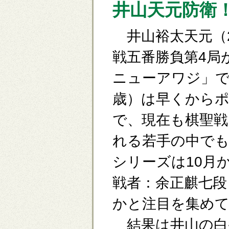
井山天元防衛
井山裕太天元（2
戦五番勝負第4局
ニューアワジ」で
歳）は早くから
で、現在も棋聖戦
れる若手の中でも
シリーズは10月
戦者：余正麒七段
かと注目を集め
結果は井山の白番