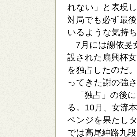
れない」と表現
対局でも必ず最
いるような気持
7月には謝依旻
設された扇興杯女
を独占したのだ
ってきた謝の強
「独占」の後に
る。10月、女流
ベンジを果たしタ
では高尾紳路九段