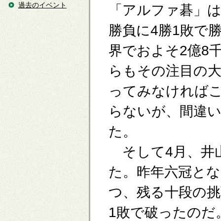
過去のイベント
「アルファ碁」は
勝負に4勝1敗で
界でおよそ2億8
らもその注目の大
ってみなければ
らないが、間違
た。
そして4月、井
た。昨年六冠とな
つ、残る十段の挑
1敗で破ったのだ