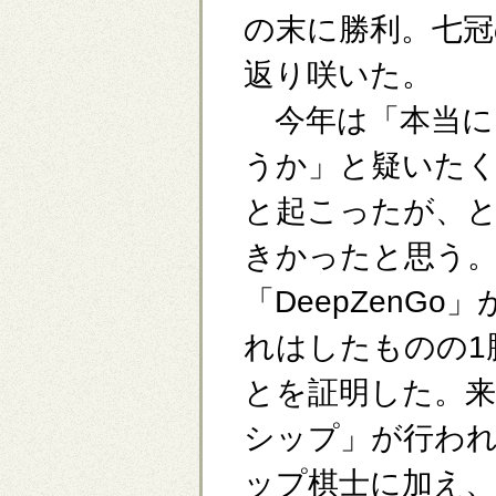
の末に勝利。七冠
返り咲いた。
今年は「本当に
うか」と疑いた
と起こったが、
きかったと思う。
「DeepZenG
れはしたものの1
とを証明した。来
シップ」が行わ
ップ棋士に加え、D