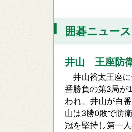
囲碁ニュース [
井山 王座防
井山裕太王座に余
番勝負の第3局が
われ、井山が白
山は3勝0敗で防
冠を堅持し第一人