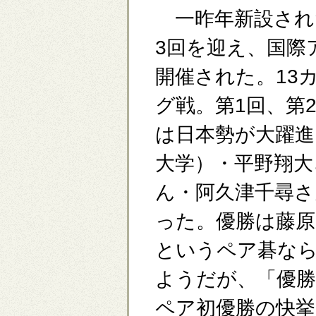
一昨年新設され
3回を迎え、国際
開催された。13カ
グ戦。第1回、第
は日本勢が大躍進
大学）・平野翔大
ん・阿久津千尋さ
った。優勝は藤
というペア碁な
ようだが、「優
ペア初優勝の快挙