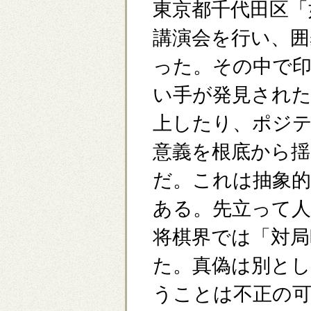
東京都千代田区「
講演会を行い、囲
った。その中で
い手が発見され
上したり、ポジ
意義を根底から
だ。これは抽象
ある。先立って
将棋界では「対局
た。真偽は別と
うことは不正の