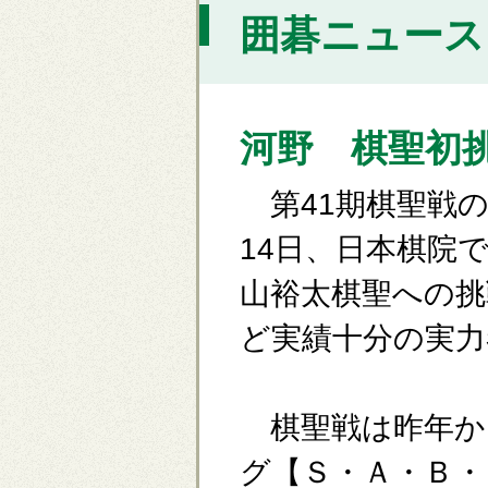
囲碁ニュース [
河野 棋聖初
第41期棋聖戦の
14日、日本棋院
山裕太棋聖への挑
ど実績十分の実力
棋聖戦は昨年か
グ【Ｓ・Ａ・Ｂ・