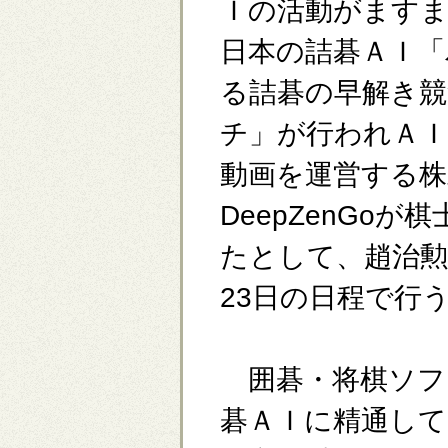
Ｉの活動がますま
日本の詰碁ＡＩ「
る詰碁の早解き
チ」が行われＡＩ
動画を運営する株
DeepZenGo
たとして、趙治勲名
23日の日程で行
囲碁・将棋ソフ
碁ＡＩに精通して