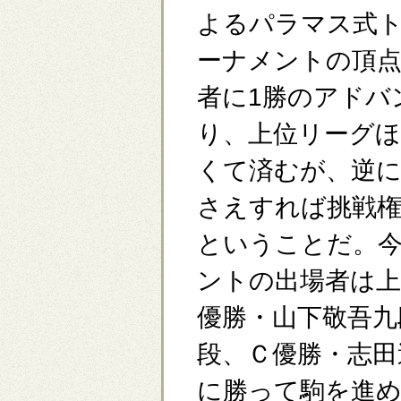
よるパラマス式
ーナメントの頂点
者に1勝のアドバ
り、上位リーグほ
くて済むが、逆
さえすれば挑戦
ということだ。
ントの出場者は上
優勝・山下敬吾九
段、Ｃ優勝・志田
に勝って駒を進め