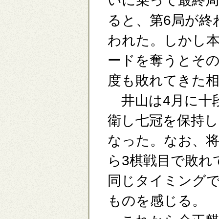
いに乗って最終
ると、第6局が終
われた。しかし
ードを奪うとその
度も敗れてきた
井山は4月に十
衛し七冠を保持
なった。なお、
ら3棋戦目で敗れ
同じタイミング
ものを感じる。