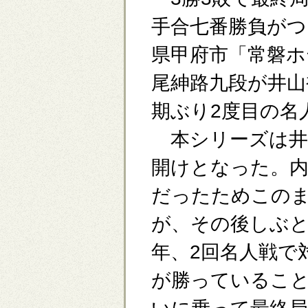
手合七番勝負がつ
県甲府市「常磐ホ
尾紳路九段が井山
期ぶり2度目の名
本シリーズは井
開けとなった。
だったためこの
が、その後しぶと
年、2回名人戦で
が勝っていること