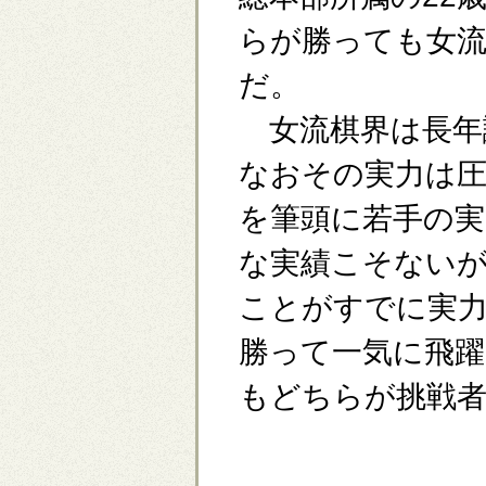
らが勝っても女
だ。
女流棋界は長年
なおその実力は圧
を筆頭に若手の
な実績こそない
ことがすでに実
勝って一気に飛躍
もどちらが挑戦