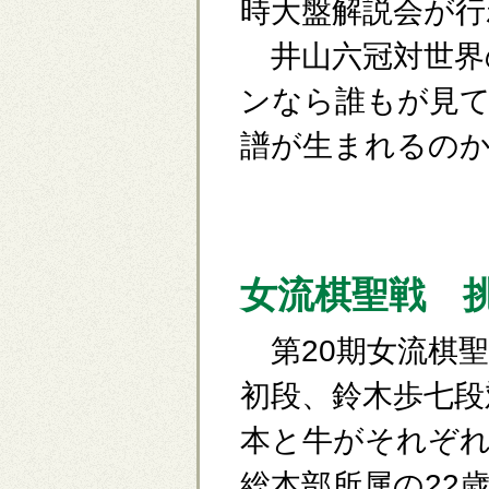
時大盤解説会が行
井山六冠対世界
ンなら誰もが見
譜が生まれるの
女流棋聖戦 
第20期女流棋聖
初段、鈴木歩七段
本と牛がそれぞれ
総本部所属の22