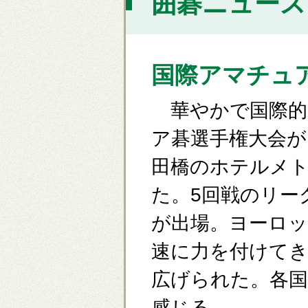
囲碁ニュース [
国際アマチュ
華やかで国際的
ア碁選手権大会が
田橋のホテルメ
た。5回戦のリーグ
が出場。ヨーロ
速に力を付けて
広げられた。各
感じる。