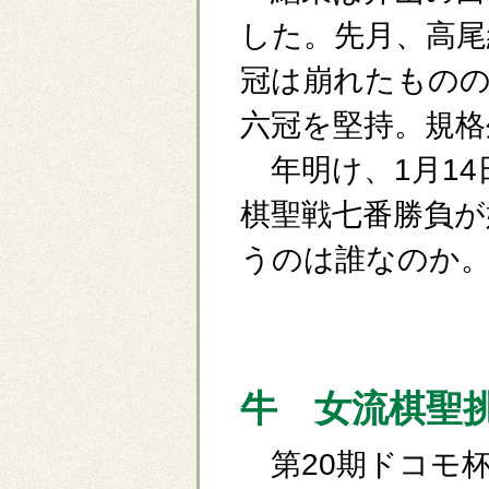
した。先月、高尾
冠は崩れたものの
六冠を堅持。規格
年明け、1月14
棋聖戦七番勝負が
うのは誰なのか
牛 女流棋聖
第20期ドコモ杯