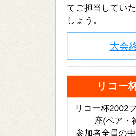
てご担当してい
しょう。
大会
リコー杯
リコー杯200
座(ペア・
参加者全員の中