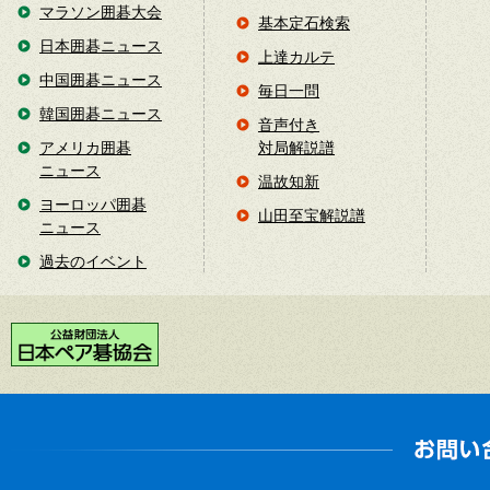
マラソン囲碁大会
基本定石検索
日本囲碁ニュース
上達カルテ
中国囲碁ニュース
毎日一問
韓国囲碁ニュース
音声付き
アメリカ囲碁
対局解説譜
ニュース
温故知新
ヨーロッパ囲碁
山田至宝解説譜
ニュース
過去のイベント