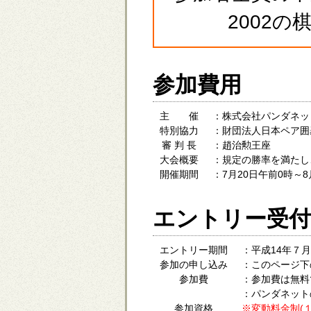
2002
参加費用
主 催
：株式会社パンダネッ
特別協力
：財団法人日本ペア囲
審 判 長
：趙治勲王座
大会概要
：規定の勝率を満たし
開催期間
：7月20日午前0時～8月
エントリー受付
エントリー期間
：平成14年７
参加の申し込み
：このページ下
参加費
：参加費は無料
：パンダネット
参加資格
※変動料金制(１