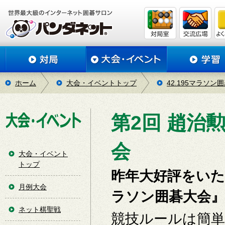
ホーム
大会・イベントトップ
42.195マラソン
第2回 趙治勲
会
大会・イベント
トップ
昨年大好評をいた
月例大会
ラソン囲碁大会
ネット棋聖戦
競技ルールは簡単