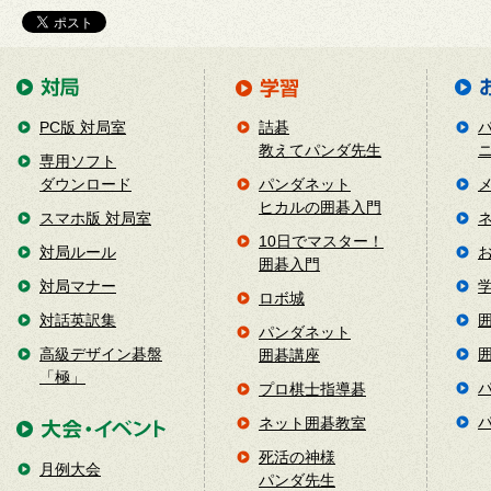
PC版 対局室
詰碁
教えてパンダ先生
専用ソフト
ダウンロード
パンダネット
ヒカルの囲碁入門
スマホ版 対局室
10日でマスター！
対局ルール
囲碁入門
対局マナー
ロボ城
対話英訳集
パンダネット
高級デザイン碁盤
囲碁講座
「極」
プロ棋士指導碁
ネット囲碁教室
死活の神様
月例大会
パンダ先生