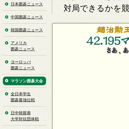
日本囲碁ニュース
対局できるかを
中国囲碁ニュース
韓国囲碁ニュース
アメリカ
囲碁ニュース
ヨーロッパ
囲碁ニュース
マラソン囲碁大会
全日本学生
囲碁最強位戦
日中韓親善
大学対抗団体戦